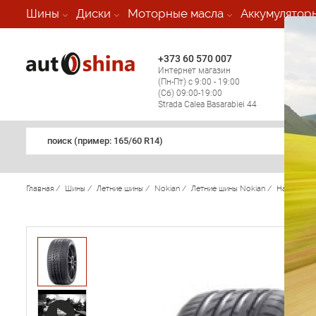
-
Шины
Диски
Моторные масла
Аккумулятор
+373 60 570 007
+373 
Интернет магазин
Мобил
(Пн-Пт) с 9:00 - 19:00
(кругл
(Сб) 09:00-19:00
регио
Strada Calea Basarabiei 44
поиск (примеp: 165/60 R14)
Главная
/
Шины
/
Летние шины
/
Nokian
/
Летние шины Nokian
/
Hakka Bla