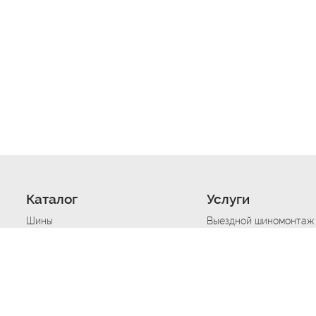
Каталог
Услуги
Шины
Выездной шиномонтаж
Диски
Хранение шин
Моторные масла
Сезонная смена шин
Аккумуляторы
Нарезка протектора ш
Аксессуары
Техпомощь при дтп
Автосигнализации
Техпомощь при застре
Подвоз топлива