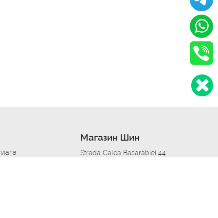
Магазин Шин
плата
Strada Calea Basarabiei 44
дит
Автосервис в кишиневе
омобилям
меры шин
Strada Calea Basarabiei 44
 по городам
ь
ояльности