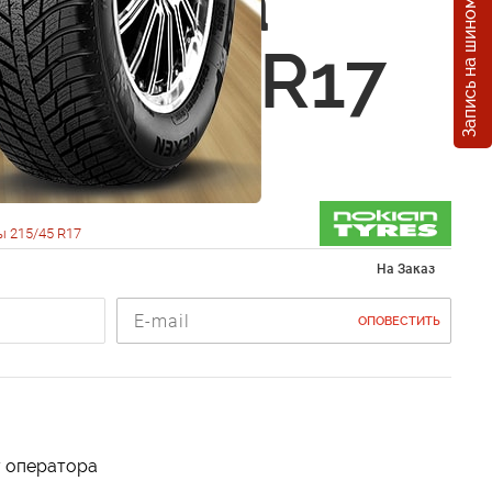
Запись на шиномонтаж
n Hakka
 215/45 R17
 215/45 R17
На Заказ
ОПОВЕСТИТЬ
у оператора