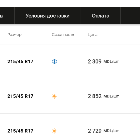
вы
Условия доставки
Оплата
Размер
Сезонность
Цена
2 309
215/45 R17
MDL/шт
2 852
215/45 R17
MDL/шт
2 729
215/45 R17
MDL/шт