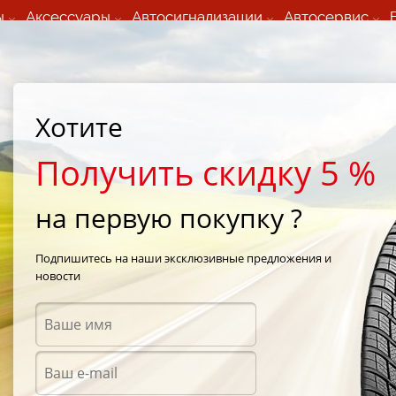
ы
Аксессуары
Автосигнализации
Автосервис
60 066 000
+373 60 608 000
ьный шиномонтаж 24/7
Автосервис в кишиневе
осуточно по всем
(Пн-Пт) с 9:00 - 19:00
Хотите
нам)
(Сб) 09:00-19:00
Strada Calea Basarabiei 44
Получить скидку 5 %
на первую покупку ?
ck
/
Nokian Hakka Black 215/45 R17 97Y
Подпишитесь на наши эксклюзивные предложения и
новости
Летни