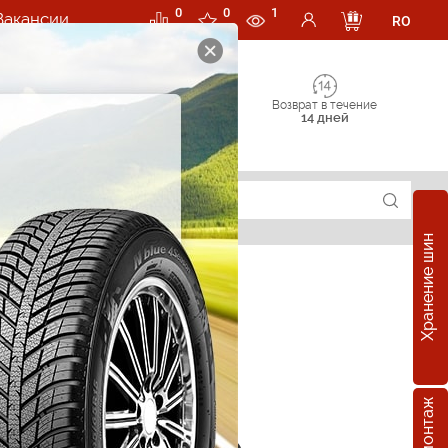
0
0
1
Вакансии
RO
Возврат в течение
14 дней
Хранение шин
е шины