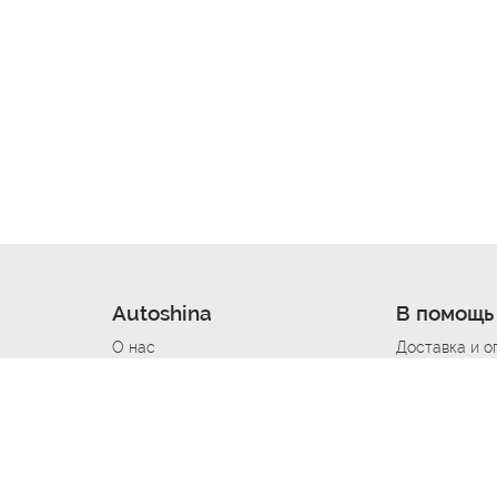
Autoshina
В помощь
О нас
Доставка и о
Новости
Купить в кре
Вакансии
Шины по авт
ин
Контакты
Все типораз
Политика возврата
Доставка шин
вании
Политика конфиденциальности
Полезно знат
Стать шинным поставщиком
Программа л