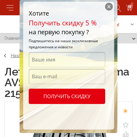
0
Хотите
Получить скидку 5 %
Позвонить
Заказать услугу
на первую покупку ?
Главная
/
Yokohama AVS decibel (V550) 215/45 R17 91Y
Подпишитесь на наши эксклюзивные
предложения и новости
Назад
Летние шины Yokohama
AVS decibel (V550)
215/45 R17 91Y
ПОЛУЧИТЬ СКИДКУ