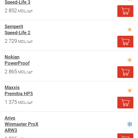
Speed-Life 3
2 852
MDL/шт
Semperit
Speed-Life 2
2 729
MDL/шт
Nokian
PowerProof
2 865
MDL/шт
Maxxis
Premitra HP5
1 375
MDL/шт
Arivo
Winmaster ProX
ARW3