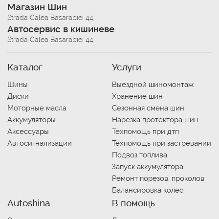
Магазин Шин
Strada Calea Basarabiei 44
Автосервис в кишиневе
Strada Calea Basarabiei 44
Каталог
Услуги
Шины
Выездной шиномонтаж
Диски
Хранение шин
Моторные масла
Сезонная смена шин
Аккумуляторы
Нарезка протектора шин
Аксессуары
Техпомощь при дтп
Автосигнализации
Техпомощь при застревании
Подвоз топлива
Запуск аккумулятора
Ремонт порезов, проколов
Балансировка колес
Autoshina
В помощь