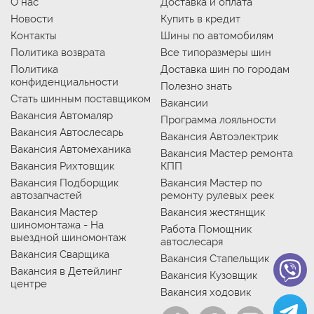
О нас
Доставка и оплата
Новости
Купить в кредит
Контакты
Шины по автомобилям
Политика возврата
Все типоразмеры шин
Политика
Доставка шин по городам
конфиденциальности
Полезно знать
Стать шинным поставщиком
Вакансии
Вакансия Автомаляр
Программа лояльности
Вакансия Автослесарь
Вакансия Автоэлектрик
Вакансия Автомеханика
Вакансия Мастер ремонта
Вакансия Рихтовщик
КПП
Вакансия Подборщик
Вакансия Мастер по
автозапчастей
ремонту рулевых реек
Вакансия Мастер
Вакансия жестянщик
шиномонтажа - На
Работа Помощник
выездной шиномонтаж
автослесаря
Вакансия Сварщика
Вакансия Стапельщик
Вакансия в Детейлинг
Вакансия Кузовщик
центре
Вакансия ходовик