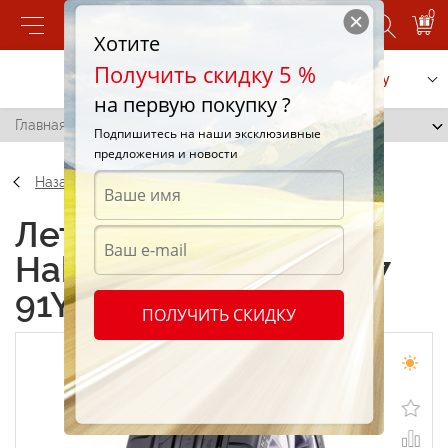
0
Хотите
Получить скидку 5 %
Позвонить
Заказать услугу
на первую покупку ?
Главная
/
Nokian Hakka Z G2 215/45 R17 91Y
Подпишитесь на наши эксклюзивные
предложения и новости
Назад
Летние шины Nokian
Hakka Z G2 215/45 R17
91Y
ПОЛУЧИТЬ СКИДКУ