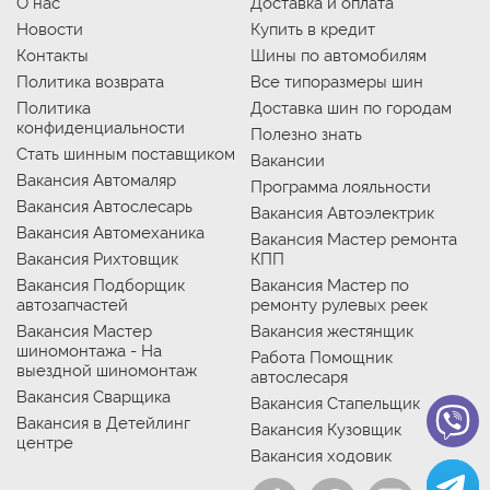
О нас
Доставка и оплата
Новости
Купить в кредит
Контакты
Шины по автомобилям
Политика возврата
Все типоразмеры шин
Политика
Доставка шин по городам
конфиденциальности
Полезно знать
Стать шинным поставщиком
Вакансии
Вакансия Автомаляр
Программа лояльности
Вакансия Автослесарь
Вакансия Автоэлектрик
Вакансия Автомеханика
Вакансия Мастер ремонта
Вакансия Рихтовщик
КПП
Вакансия Подборщик
Вакансия Мастер по
автозапчастей
ремонту рулевых реек
Вакансия Мастер
Вакансия жестянщик
шиномонтажа - На
Работа Помощник
выездной шиномонтаж
автослесаря
Вакансия Сварщика
Вакансия Стапельщик
Вакансия в Детейлинг
Вакансия Кузовщик
центре
Вакансия ходовик