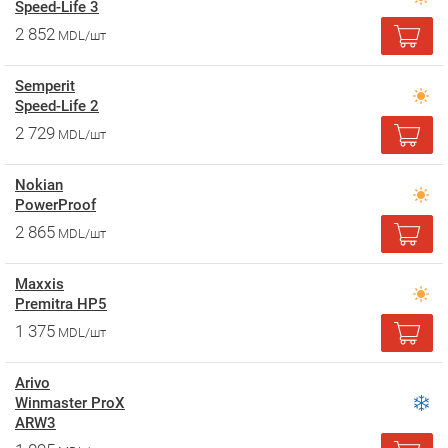
Speed-Life 3
2 852
MDL/шт
Semperit
Speed-Life 2
2 729
MDL/шт
Nokian
PowerProof
2 865
MDL/шт
Maxxis
Premitra HP5
1 375
MDL/шт
Arivo
Winmaster ProX
ARW3