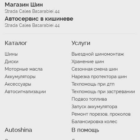
Магазин Шин
Strada Calea Basarabiei 44
Автосервис в кишиневе
Strada Calea Basarabiei 44
Каталог
Услуги
Шины
Выездной шиномонтаж
Диски
Хранение шин
Моторные масла
Сезонная смена шин
Аккумуляторы
Нарезка протектора шин
Аксессуары
Техпомощь при дтп
Автосигнализации
Техпомощь при застревании
Подвоз топлива
Запуск аккумулятора
Ремонт порезов, проколов
Балансировка колес
Autoshina
В помощь