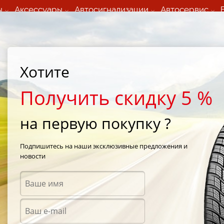
ы
Аксессуары
Автосигнализации
Автосервис
60 066 000
+373 60 608 000
ьный шиномонтаж 24/7
Автосервис в кишиневе
осуточно по всем
(Пн-Пт) с 9:00 - 19:00
Хотите
нам)
(Сб) 09:00-19:00
Strada Calea Basarabiei 44
Получить скидку 5 %
на первую покупку ?
 V12 Evo2 K120
/
Hankook Ventus V12 Evo2 K120 215/45 R17 91Y
Подпишитесь на наши эксклюзивные предложения и
новости
Летни