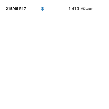
1 410
215/45 R17
MDL/шт