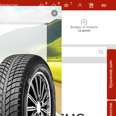
0
0
1
Вакансии
RO
Возврат в течение
14 дней
Хранение шин
е шины