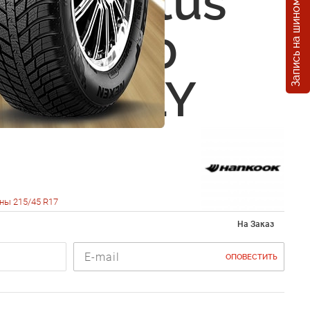
Запись на шиномонтаж
ok Ventus
vo2 K120
5 R17 91Y
ны 215/45 R17
На Заказ
ОПОВЕСТИТЬ