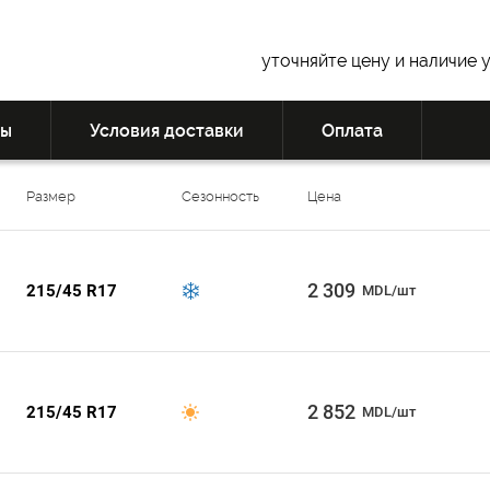
уточняйте цену и наличие 
вы
Условия доставки
Оплата
Размер
Сезонность
Цена
2 309
215/45 R17
MDL/шт
2 852
215/45 R17
MDL/шт