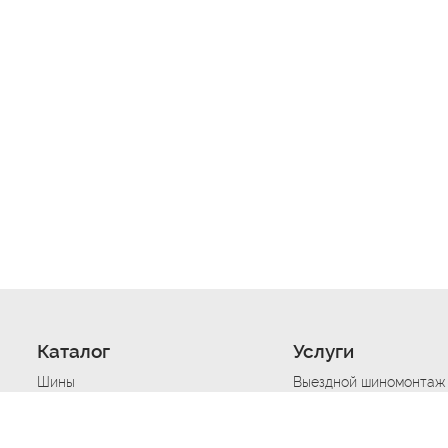
Каталог
Услуги
Шины
Выездной шиномонтаж
Диски
Хранение шин
Моторные масла
Сезонная смена шин