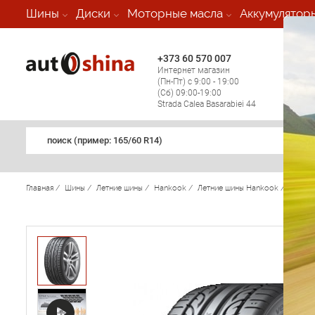
-
Шины
Диски
Моторные масла
Аккумулятор
+373 60 570 007
+373 
Интернет магазин
Мобил
(Пн-Пт) с 9:00 - 19:00
(кругл
(Сб) 09:00-19:00
регио
Strada Calea Basarabiei 44
поиск (примеp: 165/60 R14)
Главная
/
Шины
/
Летние шины
/
Hankook
/
Летние шины Hankook
/
Ventus