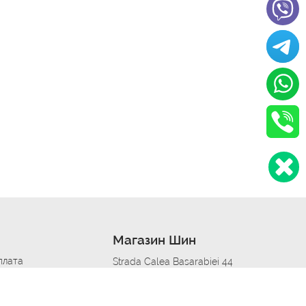
Магазин Шин
плата
Strada Calea Basarabiei 44
дит
Автосервис в кишиневе
омобилям