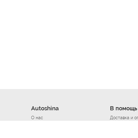
Autoshina
В помощь
О нас
Доставка и о
Новости
Купить в кре
Вакансии
Шины по авт