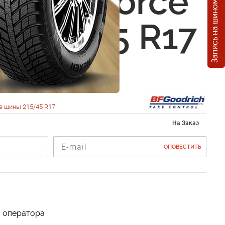
Запись на шиномонтаж
ich G-Force
r 215/45 R17
е шины 215/45 R17
На Заказ
ОПОВЕСТИТЬ
у оператора