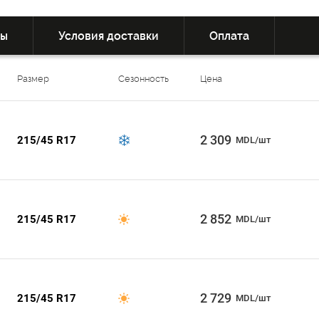
вы
Условия доставки
Оплата
Размер
Сезонность
Цена
2 309
215/45 R17
MDL/шт
2 852
215/45 R17
MDL/шт
2 729
215/45 R17
MDL/шт