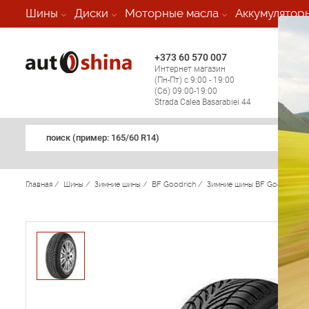
-
Шины
Диски
Моторные масла
Аккумулятор
+373 60 570 007
+373 
Интернет магазин
Мобил
(Пн-Пт) с 9:00 - 19:00
(кругл
(Сб) 09:00-19:00
регио
Strada Calea Basarabiei 44
поиск (примеp: 165/60 R14)
Главная
/
Шины
/
Зимние шины
/
BF Goodrich
/
Зимние шины BF Goodrich
/