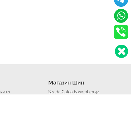
Магазин Шин
плата
Strada Calea Basarabiei 44
дит
Автосервис в кишиневе
омобилям
меры шин
Strada Calea Basarabiei 44
 по городам
ь
ояльности