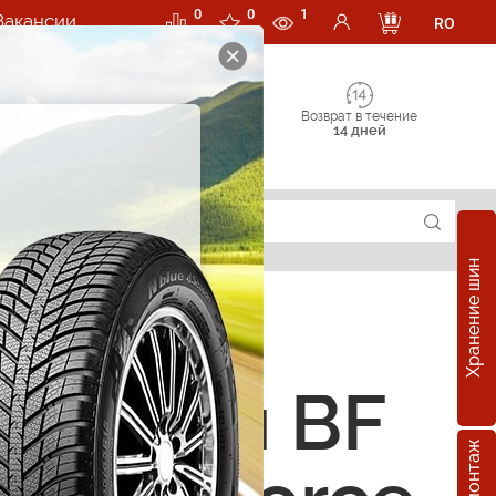
0
0
1
Вакансии
RO
Возврат в течение
14 дней
Хранение шин
е шины BF