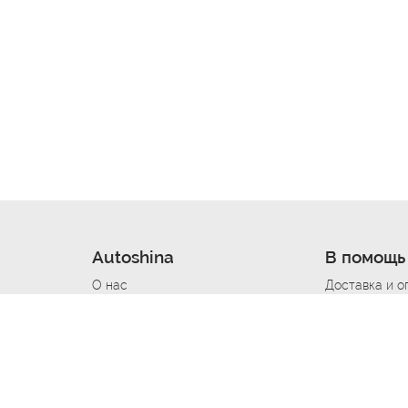
Autoshina
В помощь
О нас
Доставка и о
Новости
Купить в кре
Вакансии
Шины по авт
ин
Контакты
Все типораз
Политика возврата
Доставка шин
вании
Политика конфиденциальности
Полезно знат
Стать шинным поставщиком
Программа л