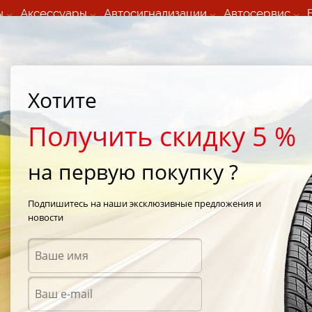
ы
Аксессуары
Автосигнализации
Автосервис
60 066 000
+373 60 608 000
ьный шиномонтаж 24/7
Автосервис в кишиневе
осуточно по всем
(Пн-Пт) с 9:00 - 19:00
Хотите
нам)
(Сб) 09:00-19:00
Strada Calea Basarabiei 44
Получить скидку 5 %
на первую покупку ?
G-Force Winter
/
BF Goodrich G-Force Winter 215/45 R17 91V
Подпишитесь на наши эксклюзивные предложения и
новости
Зимни