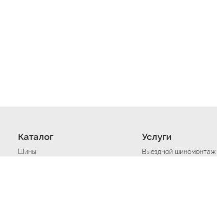
Каталог
Услуги
Шины
Выездной шиномонтаж
Диски
Хранение шин
Моторные масла
Сезонная смена шин
Аккумуляторы
Нарезка протектора ш
Аксессуары
Техпомощь при дтп
Автосигнализации
Техпомощь при застре
Подвоз топлива