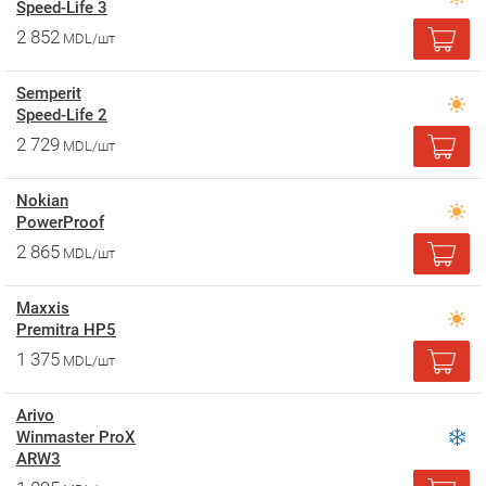
Speed-Life 3
2 852
MDL/шт
Semperit
Speed-Life 2
2 729
MDL/шт
Nokian
PowerProof
2 865
MDL/шт
Maxxis
Premitra HP5
1 375
MDL/шт
Arivo
Winmaster ProX
ARW3