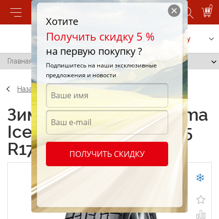
0
Хотите
Получить скидку 5 %
Позвонить
Заказать услугу
на первую покупку ?
Главная
/
Yokohama IceGUARD IG30 215/45 R17 87Y
Подпишитесь на наши эксклюзивные
предложения и новости
Назад
Зимние шины Yokohama
IceGUARD IG30 215/45
R17 87Y
ПОЛУЧИТЬ СКИДКУ