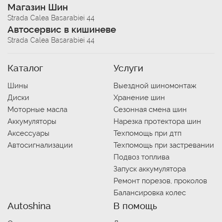
Магазин Шин
Strada Calea Basarabiei 44
Автосервис в кишиневе
Strada Calea Basarabiei 44
Каталог
Услуги
Шины
Выездной шиномонтаж
Диски
Хранение шин
Моторные масла
Сезонная смена шин
Аккумуляторы
Нарезка протектора шин
Аксессуары
Техпомощь при дтп
Автосигнализации
Техпомощь при застревании
Подвоз топлива
Запуск аккумулятора
Ремонт порезов, проколов
Балансировка колес
Autoshina
В помощь