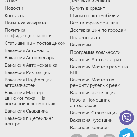
О нас
Доставка и оплата
Новости
Купить в кредит
Контакты
Шины по автомобилям
Политика возврата
Все типоразмеры шин
Политика
Доставка шин по городам
конфиденциальности
Полезно знать
Стать шинным поставщиком
Вакансии
Вакансия Автомаляр
Программа лояльности
Вакансия Автослесарь
Вакансия Автоэлектрик
Вакансия Автомеханика
Вакансия Мастер ремонта
Вакансия Рихтовщик
КПП
Вакансия Подборщик
Вакансия Мастер по
автозапчастей
ремонту рулевых реек
Вакансия Мастер
Вакансия жестянщик
шиномонтажа - На
Работа Помощник
выездной шиномонтаж
автослесаря
Вакансия Сварщика
Вакансия Стапельщик
Вакансия в Детейлинг
Вакансия Кузовщик
центре
Вакансия ходовик