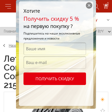
0
Хотите
Получить скидку 5 %
Позвонить
Заказать услугу
на первую покупку ?
Главная
/
Continental ContiPremiumContact 215/45 R17 87Y
Подпишитесь на наши эксклюзивные
предложения и новости
Назад
Летние шины
Continental
ContiPremiumContact
ПОЛУЧИТЬ СКИДКУ
215/45 R17 87Y