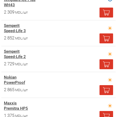
WH43
2 309
MDL/шт
Semperit
Speed-Life 3
2 852
MDL/шт
Semperit
Speed-Life 2
2 729
MDL/шт
Nokian
PowerProof
2 865
MDL/шт
Maxxis
Premitra HP5
1 375
MDL/шт