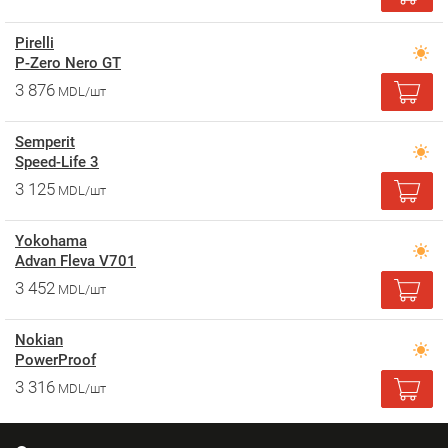
Pirelli
P-Zero Nero GT
3 876
MDL/шт
Semperit
Speed-Life 3
3 125
MDL/шт
Yokohama
Advan Fleva V701
3 452
MDL/шт
Nokian
PowerProof
3 316
MDL/шт