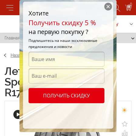
0
Хотите
Получить скидку 5 %
Позвонить
Заказать услугу
на первую покупку ?
Главная
/
Dunlop Sport Maxx RT 215/40 R17 87Y
Подпишитесь на наши эксклюзивные
предложения и новости
Назад
Летние шины Dunlop
Sport Maxx RT 215/40
R17 87Y
ПОЛУЧИТЬ СКИДКУ