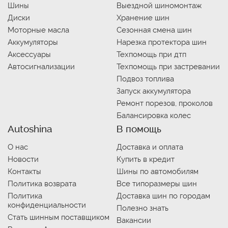
Шины
Выездной шиномонтаж
Диски
Хранение шин
Моторные масла
Сезонная смена шин
Аккумуляторы
Нарезка протектора шин
Аксессуары
Техпомощь при дтп
Автосигнализации
Техпомощь при застревании
Подвоз топлива
Запуск аккумулятора
Ремонт порезов, проколов
Балансировка колес
Autoshina
В помощь
О нас
Доставка и оплата
Новости
Купить в кредит
Контакты
Шины по автомобилям
Политика возврата
Все типоразмеры шин
Политика
Доставка шин по городам
конфиденциальности
Полезно знать
Стать шинным поставщиком
Вакансии