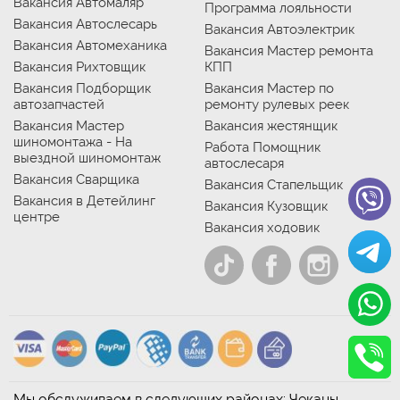
Вакансия Автомаляр
Программа лояльности
Вакансия Автослесарь
Вакансия Автоэлектрик
Вакансия Автомеханика
Вакансия Мастер ремонта
Вакансия Рихтовщик
КПП
Вакансия Подборщик
Вакансия Мастер по
автозапчастей
ремонту рулевых реек
Вакансия Мастер
Вакансия жестянщик
шиномонтажа - На
Работа Помощник
выездной шиномонтаж
автослесаря
Вакансия Сварщика
Вакансия Стапельщик
Вакансия в Детейлинг
Вакансия Кузовщик
центре
Вакансия ходовик
Мы обслуживаем в следующих районах: Чеканы,