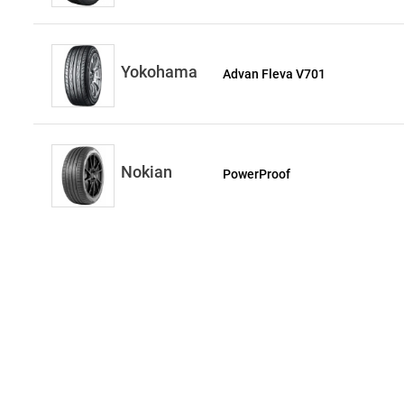
Yokohama
Advan Fleva V701
Nokian
PowerProof