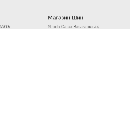
Магазин Шин
плата
Strada Calea Basarabiei 44
дит
Автосервис в кишиневе
омобилям
меры шин
Strada Calea Basarabiei 44
 по городам
ь
ояльности
Приложение Autoshina в твоем телефоне
дборщик автозапчастей
стер шиномонтажа -
 шиномонтаж
арщика
етейлинг центре
апельщик
зовщик
овик