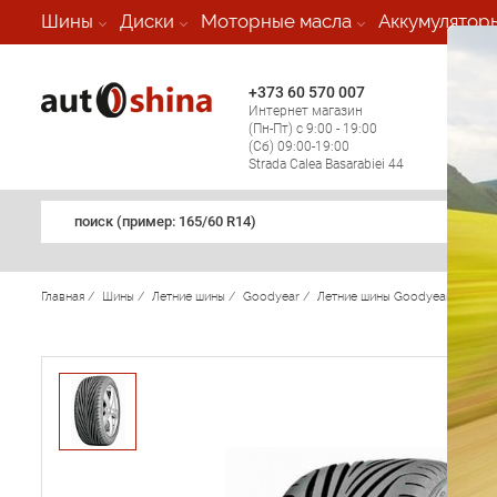
-
Шины
Диски
Моторные масла
Аккумулятор
+373 60 570 007
+373 
Интернет магазин
Мобил
(Пн-Пт) с 9:00 - 19:00
(кругл
(Сб) 09:00-19:00
регио
Strada Calea Basarabiei 44
поиск (примеp: 165/60 R14)
Главная
/
Шины
/
Летние шины
/
Goodyear
/
Летние шины Goodyear
/
Eagl