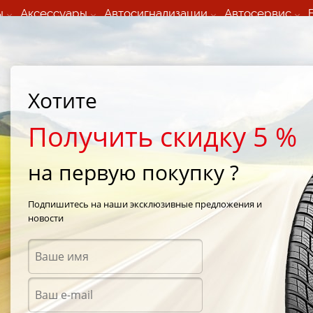
ы
Аксессуары
Автосигнализации
Автосервис
60 066 000
+373 60 608 000
ьный шиномонтаж 24/7
Автосервис в кишиневе
осуточно по всем
(Пн-Пт) с 9:00 - 19:00
Хотите
нам)
(Сб) 09:00-19:00
Strada Calea Basarabiei 44
Получить скидку 5 %
на первую покупку ?
e F1 GS-D3
/
Goodyear Eagle F1 GS-D3 215/40 R17 83W
Подпишитесь на наши эксклюзивные предложения и
новости
Летни