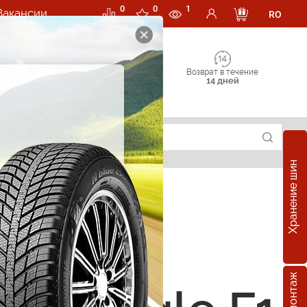
0
0
1
Вакансии
RO
Возврат в течение
14 дней
Хранение шин
е шины