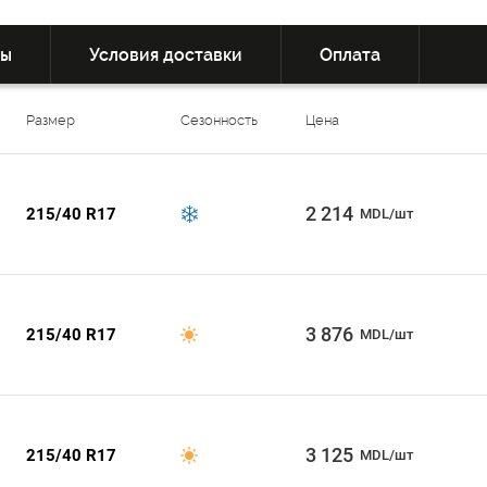
вы
Условия доставки
Оплата
Размер
Сезонность
Цена
2 214
215/40 R17
MDL/шт
3 876
215/40 R17
MDL/шт
3 125
215/40 R17
MDL/шт