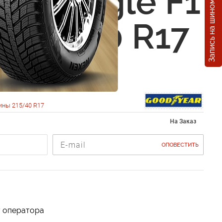
Запись на шиномонтаж
ear Eagle F1
 215/40 R17
ины 215/40 R17
На Заказ
ОПОВЕСТИТЬ
у оператора