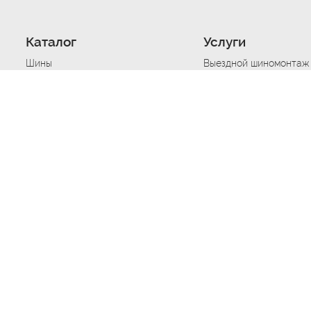
Каталог
Услуги
Шины
Выездной шиномонтаж
Диски
Хранение шин
Моторные масла
Сезонная смена шин
Аккумуляторы
Нарезка протектора ш
Аксессуары
Техпомощь при дтп
Автосигнализации
Техпомощь при застре
Подвоз топлива
Запуск аккумулятора
Ремонт порезов, проко
Балансировка колес