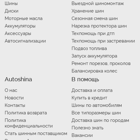
Шины
Выездной шиномонтаж
Диски
Хранение шин
Моторные масла
Сезонная смена шин
Аккумуляторы
Нарезка протектора шин
Аксессуары
Техпомощь при дтп
Автосигнализации
Техпомощь при застревании
Подвоз топлива
Запуск аккумулятора
Ремонт порезов, проколов
Балансировка колес
Autoshina
В помощь
О нас
Доставка и оплата
Новости
Купить в кредит
Контакты
Шины по автомобилям
Политика возврата
Все типоразмеры шин
Политика
Доставка шин по городам
конфиденциальности
Полезно знать
Стать шинным поставщиком
Вакансии