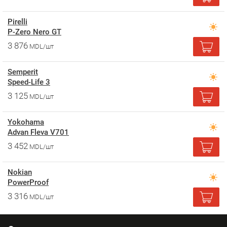
Pirelli
P-Zero Nero GT
3 876
MDL/шт
Semperit
Speed-Life 3
3 125
MDL/шт
Yokohama
Advan Fleva V701
3 452
MDL/шт
Nokian
PowerProof
3 316
MDL/шт