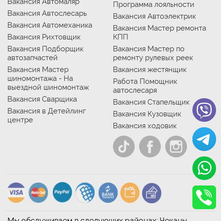
Вакансия Автомаляр
Программа лояльности
Вакансия Автослесарь
Вакансия Автоэлектрик
Вакансия Автомеханика
Вакансия Мастер ремонта
Вакансия Рихтовщик
КПП
Вакансия Подборщик
Вакансия Мастер по
автозапчастей
ремонту рулевых реек
Вакансия Мастер
Вакансия жестянщик
шиномонтажа - На
Работа Помощник
выездной шиномонтаж
автослесаря
Вакансия Сварщика
Вакансия Стапельщик
Вакансия в Детейлинг
Вакансия Кузовщик
центре
Вакансия ходовик
Мы обслуживаем в следующих районах: Чеканы,