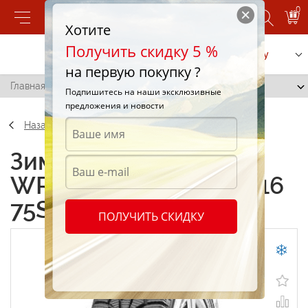
0
Хотите
Получить скидку 5 %
Позвонить
Заказать услугу
на первую покупку ?
Главная
/
Nokian WR C Cargo 205/75 R16 75S
Подпишитесь на наши эксклюзивные
предложения и новости
Назад
Зимние шины Nokian
WR C Cargo 205/75 R16
75S
ПОЛУЧИТЬ СКИДКУ