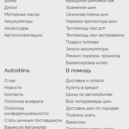
Шины
Выездной шиномонтаж
Диски
Хранение шин
Моторные масла
Сезонная смена шин
Аккумуляторы
Нарезка протектора шин
Аксессуары
Техпомощь при дтп
Автосигнализации
Техпомощь при застревании
Подвоз топлива
Запуск аккумулятора
Ремонт порезов, проколов
Балансировка колес
Autoshina
В помощь
О нас
Доставка и оплата
Новости
Купить в кредит
Контакты
Шины по автомобилям
Политика возврата
Все типоразмеры шин
Политика
Доставка шин по городам
конфиденциальности
Полезно знать
Стать шинным поставщиком
Вакансии
Вакансия Автомаляр