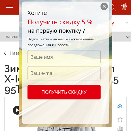
0
Хотите
Получить скидку 5 %
Позвонить
Заказать услугу
на первую покупку ?
Главная
/
Michelin X-Ice 3 (Xi3) 205/70 R15 95T
Подпишитесь на наши эксклюзивные
предложения и новости
Назад
Зимние шины Michelin
X-Ice 3 (Xi3) 205/70 R15
95T
ПОЛУЧИТЬ СКИДКУ