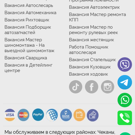
Программа лояльности
Вакансия Автослесарь
Вакансия Автоэлектрик
Вакансия Автомеханика
Вакансия Мастер ремонта
Вакансия Рихтовщик
КПП
Вакансия Подборщик
Вакансия Мастер по
автозапчастей
ремонту рулевых реек
Вакансия Мастер
Вакансия жестянщик
шиномонтажа - На
Работа Помощник
выездной шиномонтаж
автослесаря
Вакансия Сварщика
Вакансия Стапельщик
Вакансия в Детейлинг
Вакансия Кузовщик
центре
Вакансия ходовик
Мы обслуживаем в следующих районах: Чеканы,