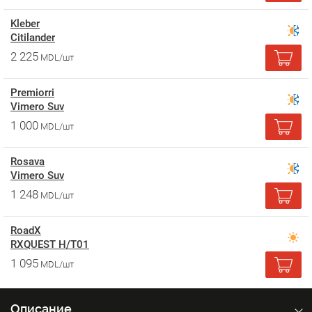
Kleber
Citilander
2 225
MDL/шт
Premiorri
Vimero Suv
1 000
MDL/шт
Rosava
Vimero Suv
1 248
MDL/шт
RoadX
RXQUEST H/T01
1 095
MDL/шт
Описание