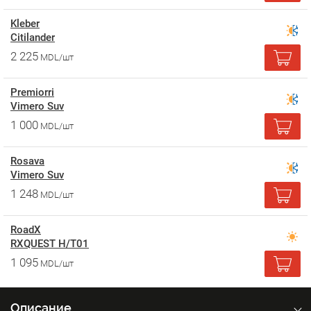
Kleber
Citilander
2 225
MDL/шт
Premiorri
Vimero Suv
1 000
MDL/шт
Rosava
Vimero Suv
1 248
MDL/шт
RoadX
RXQUEST H/T01
1 095
MDL/шт
Описание