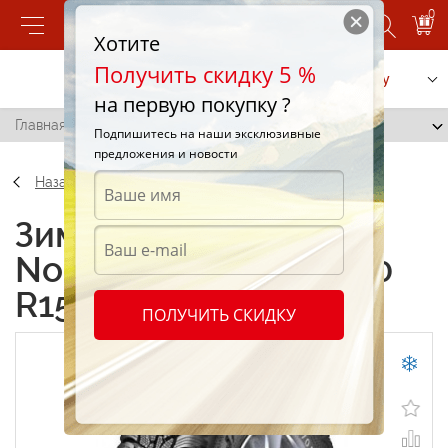
0
Хотите
Получить скидку 5 %
Позвонить
Заказать услугу
на первую покупку ?
Главная
/
Amtel NordMaster CL 205/70 R15 95T
Подпишитесь на наши эксклюзивные
предложения и новости
Назад
Зимние шины Amtel
NordMaster CL 205/70
R15 95T
ПОЛУЧИТЬ СКИДКУ