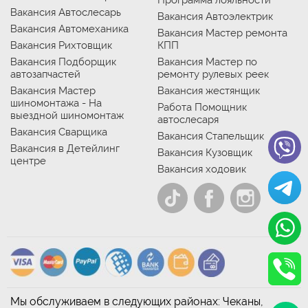
Программа лояльности
Вакансия Автослесарь
Вакансия Автоэлектрик
Вакансия Автомеханика
Вакансия Мастер ремонта
Вакансия Рихтовщик
КПП
Вакансия Подборщик
Вакансия Мастер по
автозапчастей
ремонту рулевых реек
Вакансия Мастер
Вакансия жестянщик
шиномонтажа - На
Работа Помощник
выездной шиномонтаж
автослесаря
Вакансия Сварщика
Вакансия Стапельщик
Вакансия в Детейлинг
Вакансия Кузовщик
центре
Вакансия ходовик
Мы обслуживаем в следующих районах: Чеканы,