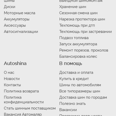
Шины
Выездной шиномонтаж
Диски
Хранение шин
Моторные масла
Сезонная смена шин
Аккумуляторы
Нарезка протектора шин
Аксессуары
Техпомощь при дтп
Автосигнализации
Техпомощь при застревании
Подвоз топлива
Запуск аккумулятора
Ремонт порезов, проколов
Балансировка колес
Autoshina
В помощь
О нас
Доставка и оплата
Новости
Купить в кредит
Контакты
Шины по автомобилям
Политика возврата
Все типоразмеры шин
Политика
Доставка шин по городам
конфиденциальности
Полезно знать
Стать шинным поставщиком
Вакансии
Вакансия Автомаляр