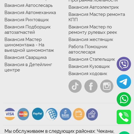
Программа лояльности
Вакансия Автослесарь
Вакансия Автоэлектрик
Вакансия Автомеханика
Вакансия Мастер ремонта
Вакансия Рихтовщик
КПП
Вакансия Подборщик
Вакансия Мастер по
автозапчастей
ремонту рулевых реек
Вакансия Мастер
Вакансия жестянщик
шиномонтажа - На
Работа Помощник
выездной шиномонтаж
автослесаря
Вакансия Сварщика
Вакансия Стапельщик
Вакансия в Детейлинг
Вакансия Кузовщик
центре
Вакансия ходовик
Мы обслуживаем в следующих районах: Чеканы,