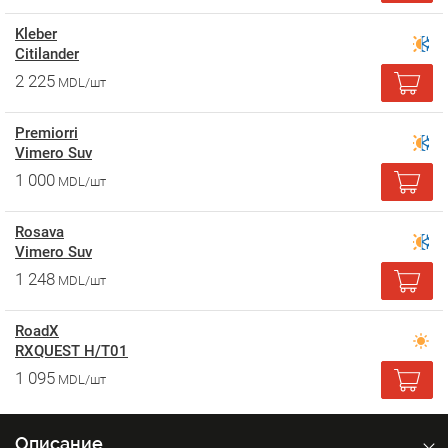
Kleber
Citilander
2 225
MDL/шт
Premiorri
Vimero Suv
1 000
MDL/шт
Rosava
Vimero Suv
1 248
MDL/шт
RoadX
RXQUEST H/T01
1 095
MDL/шт
Описание