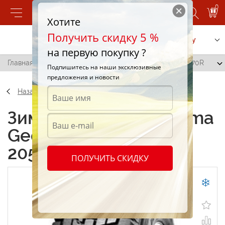
0
Хотите
Получить скидку 5 %
Позвонить
Заказать услугу
на первую покупку ?
Главная
/
Yokohama Geolandar I/T (G072) 205/70 R15 70R
Подпишитесь на наши эксклюзивные
предложения и новости
Назад
Зимние шины Yokohama
Geolandar I/T (G072)
205/70 R15 70R
ПОЛУЧИТЬ СКИДКУ