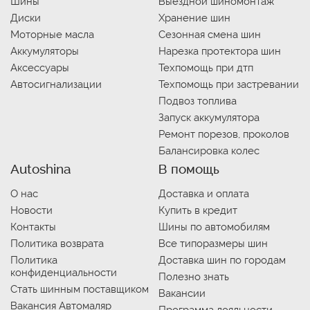
Шины
Выездной шиномонтаж
Диски
Хранение шин
Моторные масла
Сезонная смена шин
Аккумуляторы
Нарезка протектора шин
Аксессуары
Техпомощь при дтп
Автосигнализации
Техпомощь при застревании
Подвоз топлива
Запуск аккумулятора
Ремонт порезов, проколов
Балансировка колес
Autoshina
В помощь
О нас
Доставка и оплата
Новости
Купить в кредит
Контакты
Шины по автомобилям
Политика возврата
Все типоразмеры шин
Политика
Доставка шин по городам
конфиденциальности
Полезно знать
Стать шинным поставщиком
Вакансии
Вакансия Автомаляр