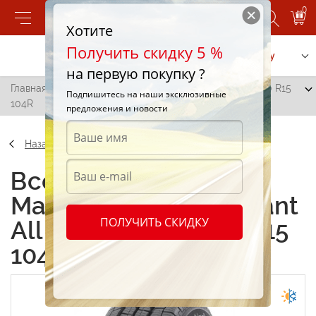
0
Хотите
Получить скидку 5 %
Позвонить
Заказать услугу
на первую покупку ?
Главная
/
Matador MPS 125 Variant All Weather 205/70 R15
Подпишитесь на наши эксклюзивные
104R
предложения и новости
Назад
Всесезонные шины
Matador MPS 125 Variant
ПОЛУЧИТЬ СКИДКУ
All Weather 205/70 R15
104R