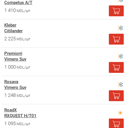
Competus A/T
1 410
MDL/шт
Kleber
Citilander
2 225
MDL/шт
Premiorri
Vimero Suv
1 000
MDL/шт
Rosava
Vimero Suv
1 248
MDL/шт
RoadX
RXQUEST H/T01
1 095
MDL/шт