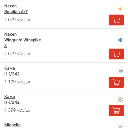
Nexen
Roadian A/T
1 679
MDL/шт
Nexen
Winguard Winspike
3
1 679
MDL/шт
Кама
НК/242
1 199
MDL/шт
Кама
НК/242
1 399
MDL/шт
Michelin