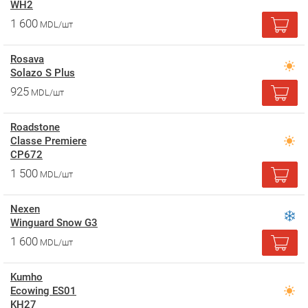
WH2
1 600
MDL/шт
Rosava
Solazo S Plus
925
MDL/шт
Roadstone
Classe Premiere
CP672
1 500
MDL/шт
Nexen
Winguard Snow G3
1 600
MDL/шт
Kumho
Ecowing ES01
KH27