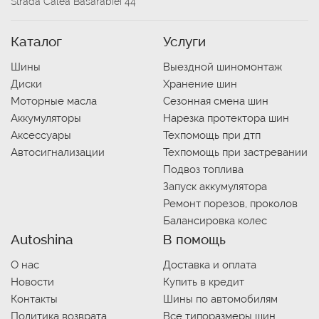
Strada Calea Basarabiei 44
Каталог
Услуги
Шины
Выездной шиномонтаж
Диски
Хранение шин
Моторные масла
Сезонная смена шин
Аккумуляторы
Нарезка протектора шин
Аксессуары
Техпомощь при дтп
Автосигнализации
Техпомощь при застревании
Подвоз топлива
Запуск аккумулятора
Ремонт порезов, проколов
Балансировка колес
Autoshina
В помощь
О нас
Доставка и оплата
Новости
Купить в кредит
Контакты
Шины по автомобилям
Политика возврата
Все типоразмеры шин