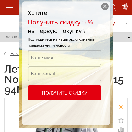
0
Хотите
Получить скидку 5 %
Позвонить
Заказать услугу
на первую покупку ?
Главная
/
Nokian Nordman SX 205/65 R15 94N
Подпишитесь на наши эксклюзивные
предложения и новости
Назад
Летние шины Nokian
Nordman SX 205/65 R15
94N
ПОЛУЧИТЬ СКИДКУ