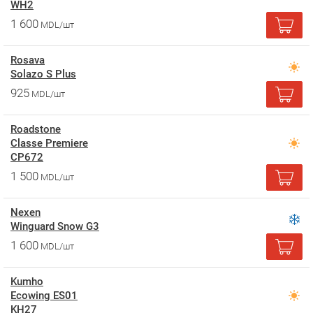
WH2
1 600
MDL/шт
Rosava
Solazo S Plus
925
MDL/шт
Roadstone
Classe Premiere
CP672
1 500
MDL/шт
Nexen
Winguard Snow G3
1 600
MDL/шт
Kumho
Ecowing ES01
KH27