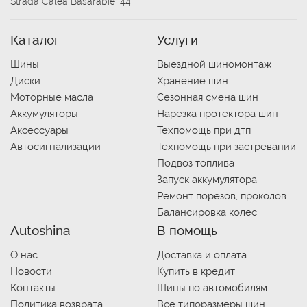
Strada Calea Basarabiei 44
Каталог
Услуги
Шины
Выездной шиномонтаж
Диски
Хранение шин
Моторные масла
Сезонная смена шин
Аккумуляторы
Нарезка протектора шин
Аксессуары
Техпомощь при дтп
Автосигнализации
Техпомощь при застревании
Подвоз топлива
Запуск аккумулятора
Ремонт порезов, проколов
Балансировка колес
Autoshina
В помощь
О нас
Доставка и оплата
Новости
Купить в кредит
Контакты
Шины по автомобилям
Политика возврата
Все типоразмеры шин