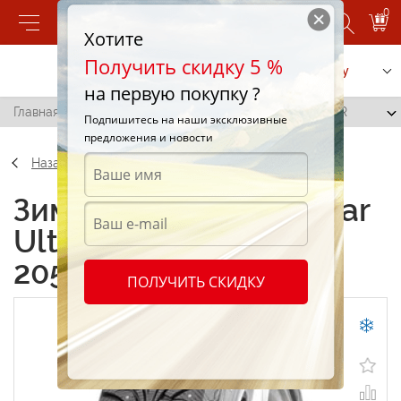
0
Хотите
Получить скидку 5 %
Позвонить
Заказать услугу
на первую покупку ?
Главная
/
Goodyear Ultra Grip Extreme 205/65 R15 65R
Подпишитесь на наши эксклюзивные
предложения и новости
Назад
Зимние шины Goodyear
Ultra Grip Extreme
205/65 R15 65R
ПОЛУЧИТЬ СКИДКУ