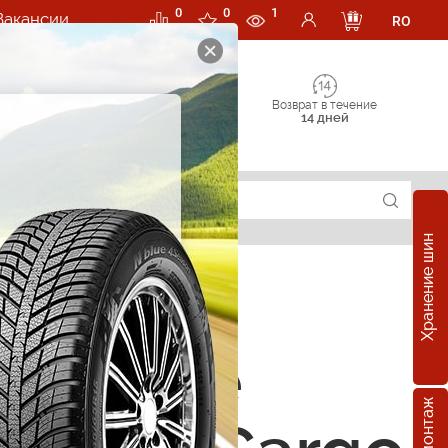
0
0
1
Вакансии
RO
Возврат в течение
14 дней
Хранение шин
зонные