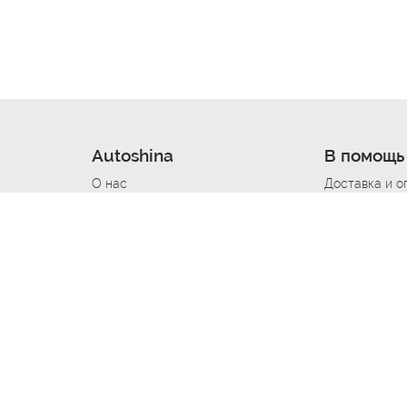
Autoshina
В помощь
О нас
Доставка и о
Новости
Купить в кре
Вакансии
Шины по авт
ин
Контакты
Все типораз
Политика возврата
Доставка шин
вании
Политика конфиденциальности
Полезно знат
Стать шинным поставщиком
Программа л
Вакансия Автомаляр
Вакансия По
лов
Вакансия Автослесарь
Вакансия Ма
На выездной
Вакансия Автомеханика
Вакансия Св
Вакансия Рихтовщик
Вакансия в Д
Вакансия Автоэлектрик