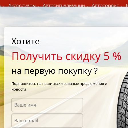
ы
Аксессуары
Автосигнализации
Автосервис
60 066 000
+373 60 608 000
ьный шиномонтаж 24/7
Автосервис в кишиневе
осуточно по всем
(Пн-Пт) с 9:00 - 19:00
Хотите
нам)
(Сб) 09:00-19:00
Strada Calea Basarabiei 44
Получить скидку 5 %
на первую покупку ?
Cargo LT
/
Amtel Cargo LT 205/65 R15 102Q
Подпишитесь на наши эксклюзивные предложения и
новости
Всесе