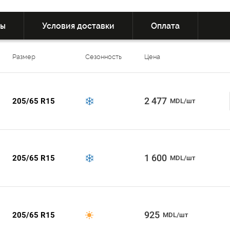
вы
Условия доставки
Оплата
Размер
Сезонность
Цена
2 477
205/65 R15
MDL/шт
1 600
205/65 R15
MDL/шт
925
205/65 R15
MDL/шт