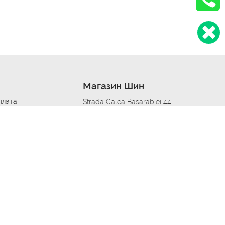
Магазин Шин
плата
Strada Calea Basarabiei 44
дит
Автосервис в кишиневе
омобилям
меры шин
Strada Calea Basarabiei 44
 по городам
ь
ояльности
Приложение Autoshina в твоем телефоне
дборщик автозапчастей
стер шиномонтажа -
 шиномонтаж
арщика
етейлинг центре