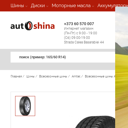
-
Шины
Диски
Моторные масла
Аккумулятор
+373 60 570 007
+373 
Интернет магазин
Мобил
(Пн-Пт) с 9:00 - 19:00
(кругл
(Сб) 09:00-19:00
регио
Strada Calea Basarabiei 44
поиск (примеp: 165/60 R14)
Главная
/
Шины
/
Всесезонные шины
/
Amtel
/
Всесезонные шины Amtel
/