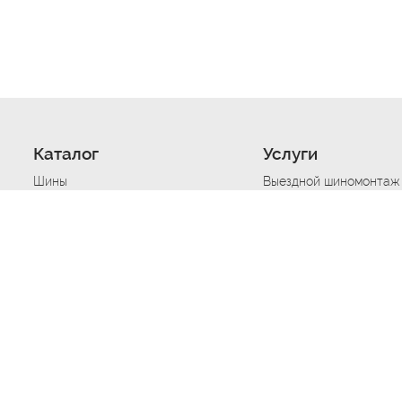
Каталог
Услуги
Шины
Выездной шиномонтаж
Диски
Хранение шин
Моторные масла
Сезонная смена шин
Аккумуляторы
Нарезка протектора ш
Аксессуары
Техпомощь при дтп
Автосигнализации
Техпомощь при застре
Подвоз топлива
Запуск аккумулятора
Ремонт порезов, проко
Балансировка колес