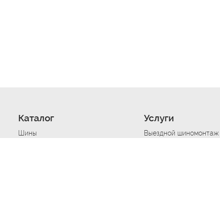
Каталог
Услуги
Шины
Выездной шиномонтаж
Диски
Хранение шин
Моторные масла
Сезонная смена шин
Аккумуляторы
Нарезка протектора ш
Аксессуары
Техпомощь при дтп
Автосигнализации
Техпомощь при застре
Подвоз топлива
Запуск аккумулятора
Ремонт порезов, проко