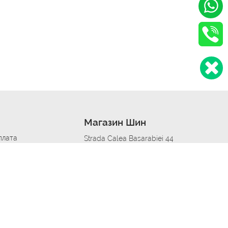
Магазин Шин
плата
Strada Calea Basarabiei 44
дит
Автосервис в кишиневе
омобилям
меры шин
Strada Calea Basarabiei 44
 по городам
ь
ояльности
Приложение Autoshina в твоем телефоне
дборщик автозапчастей
стер шиномонтажа -