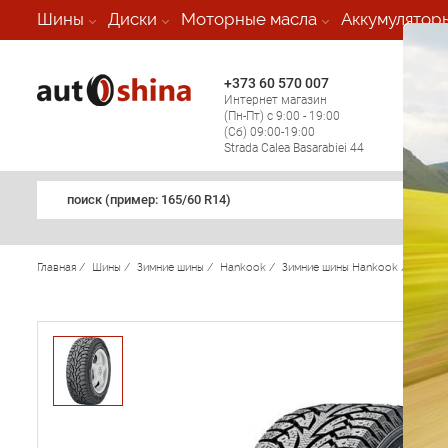
-
Шины
Диски
Моторные масла
Аккумулятор
+373 60 570 007
+373 
Интернет магазин
Мобил
(Пн-Пт) с 9:00 - 19:00
(кругл
(Сб) 09:00-19:00
регио
Strada Calea Basarabiei 44
поиск (примеp: 165/60 R14)
Главная
/
Шины
/
Зимние шины
/
Hankook
/
Зимние шины Hankook
/
Winter