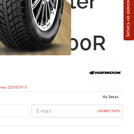
Запись на шиномонтаж
ok Winter
e W409
5 R15 100R
ины 205/65 R15
На Заказ
ОПОВЕСТИТЬ