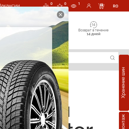
0
0
1
Вакансии
RO
Возврат в течение
14 дней
Хранение шин
е шины