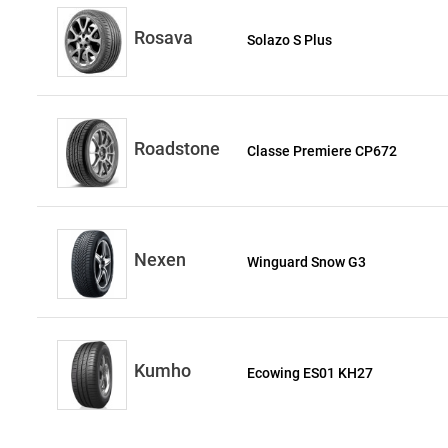
Rosava
Solazo S Plus
Roadstone
Classe Premiere CP672
Nexen
Winguard Snow G3
Kumho
Ecowing ES01 KH27