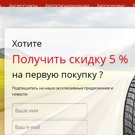
ы
Аксессуары
Автосигнализации
Автосервис
60 066 000
+373 60 608 000
ьный шиномонтаж 24/7
Автосервис в кишиневе
осуточно по всем
(Пн-Пт) с 9:00 - 19:00
Хотите
нам)
(Сб) 09:00-19:00
Strada Calea Basarabiei 44
Получить скидку 5 %
на первую покупку ?
 iPike W409
/
Hankook Winter I*Pike W409 205/65 R15 100R
Подпишитесь на наши эксклюзивные предложения и
новости
Зимни