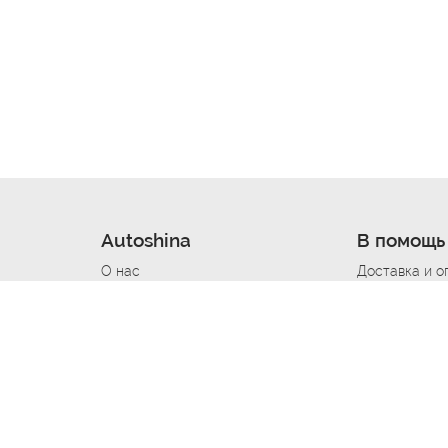
Autoshina
В помощь
О нас
Доставка и о
Новости
Купить в кре
Вакансии
Шины по авт
ин
Контакты
Все типораз
Политика возврата
Доставка шин
вании
Политика конфиденциальности
Полезно знат
Стать шинным поставщиком
Программа л
Вакансия Автомаляр
Вакансия По
лов
Вакансия Автослесарь
Вакансия Ма