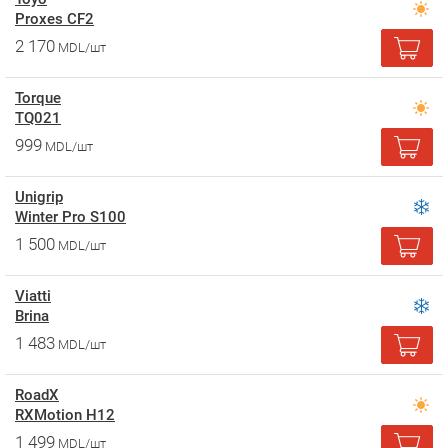
Proxes CF2
2 170
MDL/шт
Torque
TQ021
999
MDL/шт
Unigrip
Winter Pro S100
1 500
MDL/шт
Viatti
Brina
1 483
MDL/шт
RoadX
RXMotion H12
1 499
MDL/шт