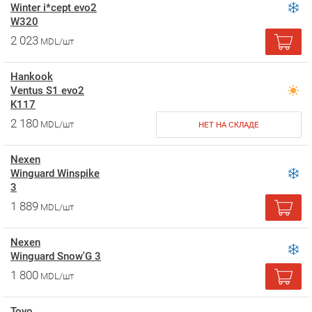
Winter i*cept evo2
W320
2 023
MDL/шт
Hankook
Ventus S1 evo2
K117
2 180
MDL/шт
НЕТ НА СКЛАДЕ
Nexen
Winguard Winspike
3
1 889
MDL/шт
Nexen
Winguard Snow'G 3
1 800
MDL/шт
Toyo