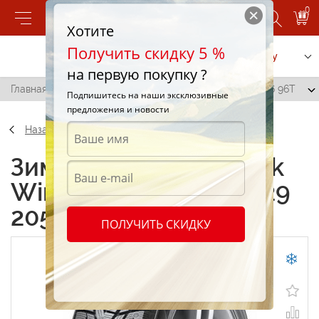
0
Хотите
Получить скидку 5 %
Позвонить
Заказать услугу
на первую покупку ?
Главная
/
Hankook Winter i*Pike RS 2 W429 205/60 R16 96T
Подпишитесь на наши эксклюзивные
предложения и новости
Назад
Зимние шины Hankook
Winter i*Pike RS 2 W429
205/60 R16 96T
ПОЛУЧИТЬ СКИДКУ