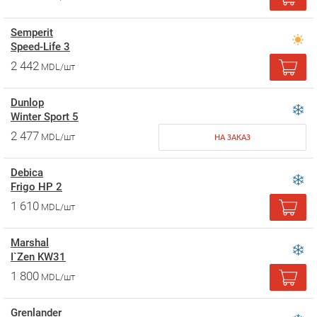
Semperit
Speed-Life 3
2 442
MDL/шт
Dunlop
Winter Sport 5
2 477
MDL/шт
НА ЗАКАЗ
Debica
Frigo HP 2
1 610
MDL/шт
Marshal
I`Zen KW31
1 800
MDL/шт
Grenlander