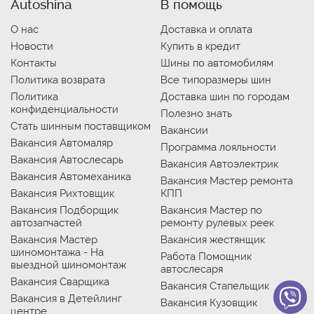
Autoshina
В помощь
О нас
Доставка и оплата
Новости
Купить в кредит
Контакты
Шины по автомобилям
Политика возврата
Все типоразмеры шин
Политика
Доставка шин по городам
конфиденциальности
Полезно знать
Стать шинным поставщиком
Вакансии
Вакансия Автомаляр
Программа лояльности
Вакансия Автослесарь
Вакансия Автоэлектрик
Вакансия Автомеханика
Вакансия Мастер ремонта
Вакансия Рихтовщик
КПП
Вакансия Подборщик
Вакансия Мастер по
автозапчастей
ремонту рулевых реек
Вакансия Мастер
Вакансия жестянщик
шиномонтажа - На
Работа Помощник
выездной шиномонтаж
автослесаря
Вакансия Сварщика
Вакансия Стапельщик
Вакансия в Детейлинг
Вакансия Кузовщик
центре