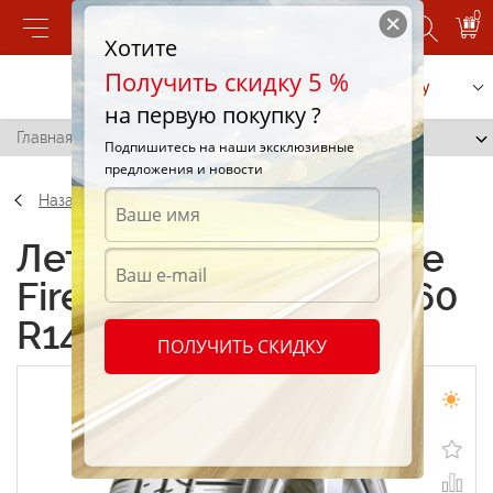
0
Хотите
Получить скидку 5 %
Позвонить
Заказать услугу
на первую покупку ?
Главная
/
Firestone Firehawk 700 FS 205/60 R14 88H
Подпишитесь на наши эксклюзивные
предложения и новости
Назад
Летние шины Firestone
Firehawk 700 FS 205/60
R14 88H
ПОЛУЧИТЬ СКИДКУ