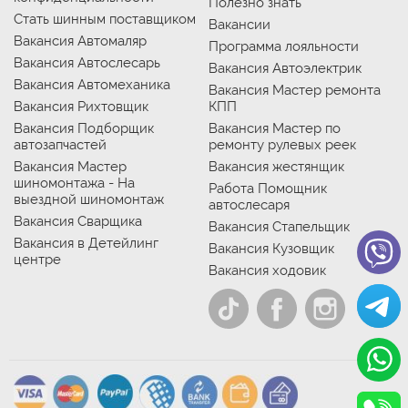
Полезно знать
Стать шинным поставщиком
Вакансии
Вакансия Автомаляр
Программа лояльности
Вакансия Автослесарь
Вакансия Автоэлектрик
Вакансия Автомеханика
Вакансия Мастер ремонта
Вакансия Рихтовщик
КПП
Вакансия Подборщик
Вакансия Мастер по
автозапчастей
ремонту рулевых реек
Вакансия Мастер
Вакансия жестянщик
шиномонтажа - На
Работа Помощник
выездной шиномонтаж
автослесаря
Вакансия Сварщика
Вакансия Стапельщик
Вакансия в Детейлинг
Вакансия Кузовщик
центре
Вакансия ходовик