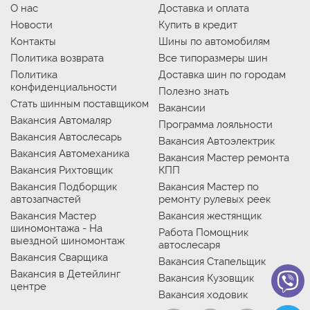
О нас
Доставка и оплата
Новости
Купить в кредит
Контакты
Шины по автомобилям
Политика возврата
Все типоразмеры шин
Политика
Доставка шин по городам
конфиденциальности
Полезно знать
Стать шинным поставщиком
Вакансии
Вакансия Автомаляр
Программа лояльности
Вакансия Автослесарь
Вакансия Автоэлектрик
Вакансия Автомеханика
Вакансия Мастер ремонта
Вакансия Рихтовщик
КПП
Вакансия Подборщик
Вакансия Мастер по
автозапчастей
ремонту рулевых реек
Вакансия Мастер
Вакансия жестянщик
шиномонтажа - На
Работа Помощник
выездной шиномонтаж
автослесаря
Вакансия Сварщика
Вакансия Стапельщик
Вакансия в Детейлинг
Вакансия Кузовщик
центре
Вакансия ходовик