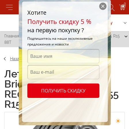
0
Хотите
Получить скидку 5 %
Позвонить
Заказать услугу
на первую покупку ?
Главная
/
Bridgestone Potenza RE001 Adrenalin 205/55 R15
Подпишитесь на наши эксклюзивные
88T
предложения и новости
Назад
Летние шины
Bridgestone Potenza
ПОЛУЧИТЬ СКИДКУ
RE001 Adrenalin 205/55
R15 88T