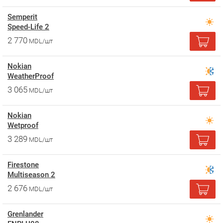
Semperit
Speed-Life 2
2 770
MDL/шт
Nokian
WeatherProof
3 065
MDL/шт
Nokian
Wetproof
3 289
MDL/шт
Firestone
Multiseason 2
2 676
MDL/шт
Grenlander