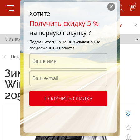
0
Хотите
Получить скидку 5 %
Позвонить
Заказать услугу
на первую покупку ?
Главная
/
Pirelli Winter 240 SottoZERO 205/50 R17 93V
Подпишитесь на наши эксклюзивные
предложения и новости
Назад
Зимние шины Pirelli
Winter 240 SottoZERO
205/50 R17 93V
ПОЛУЧИТЬ СКИДКУ