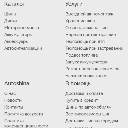
Каталог
Услуги
Шины
Выездной шиномонтаж
Диски
Хранение шин
Моторные масла
Сезонная смена шин
Аккумуляторы
Нарезка протектора шин
Аксессуары
Техпомощь при дтп
Автосигнализации
Техпомощь при застревании
Подвоз топлива
Запуск аккумулятора
Ремонт порезов, проколов
Балансировка колес
Autoshina
В помощь
О нас
Доставка и оплата
Новости
Купить в кредит
Контакты
Шины по автомобилям
Политика возврата
Все типоразмеры шин
Политика
Доставка шин по городам
конфиденциальности
Полезно знать