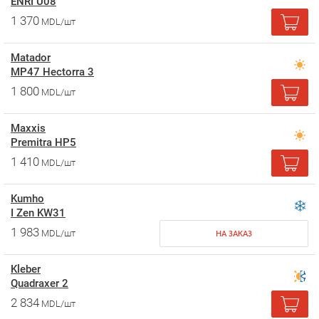
ENRI U08
1 370
MDL/шт
Matador
MP47 Hectorra 3
1 800
MDL/шт
Maxxis
Premitra HP5
1 410
MDL/шт
Kumho
I Zen KW31
1 983
MDL/шт
НА ЗАКАЗ
Kleber
Quadraxer 2
2 834
MDL/шт