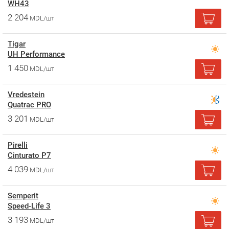
WH43
2 204
MDL/шт
Tigar
UH Performance
1 450
MDL/шт
Vredestein
Quatrac PRO
3 201
MDL/шт
Pirelli
Cinturato P7
4 039
MDL/шт
Semperit
Speed-Life 3
3 193
MDL/шт