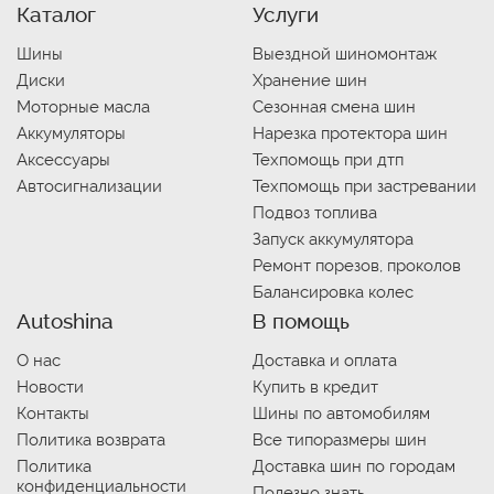
Каталог
Услуги
Шины
Выездной шиномонтаж
Диски
Хранение шин
Моторные масла
Сезонная смена шин
Аккумуляторы
Нарезка протектора шин
Аксессуары
Техпомощь при дтп
Автосигнализации
Техпомощь при застревании
Подвоз топлива
Запуск аккумулятора
Ремонт порезов, проколов
Балансировка колес
Autoshina
В помощь
О нас
Доставка и оплата
Новости
Купить в кредит
Контакты
Шины по автомобилям
Политика возврата
Все типоразмеры шин
Политика
Доставка шин по городам
конфиденциальности
Полезно знать