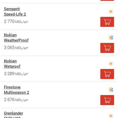
Semperit
Speed-Life 2
2 770
MDL/шт
Nokian
WeatherProof
3 065
MDL/шт
Nokian
Wetproof
3 289
MDL/шт
Firestone
Multiseason 2
2 676
MDL/шт
Grenlander