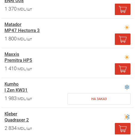
ENRI U08
1 370
MDL/шт
Matador
MP47 Hectorra 3
1 800
MDL/шт
Maxxis
Premitra HP5
1 410
MDL/шт
Kumho
I Zen KW31
1 983
MDL/шт
НА ЗАКАЗ
Kleber
Quadraxer 2
2 834
MDL/шт