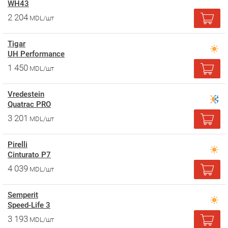
WH43
2 204
MDL/шт
Tigar
UH Performance
1 450
MDL/шт
Vredestein
Quatrac PRO
3 201
MDL/шт
Pirelli
Cinturato P7
4 039
MDL/шт
Semperit
Speed-Life 3
3 193
MDL/шт