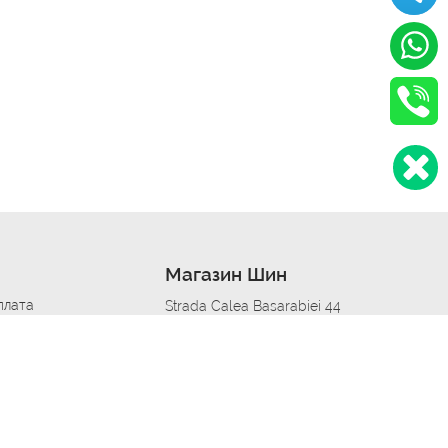
Магазин Шин
плата
Strada Calea Basarabiei 44
дит
Автосервис в кишиневе
омобилям
меры шин
Strada Calea Basarabiei 44
 по городам
ь
ояльности