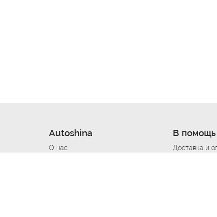
Autoshina
В помощь
О нас
Доставка и о
Новости
Купить в кре
Вакансии
Шины по авт
ин
Контакты
Все типораз
Политика возврата
Доставка шин
вании
Политика конфиденциальности
Полезно знат
Стать шинным поставщиком
Программа л