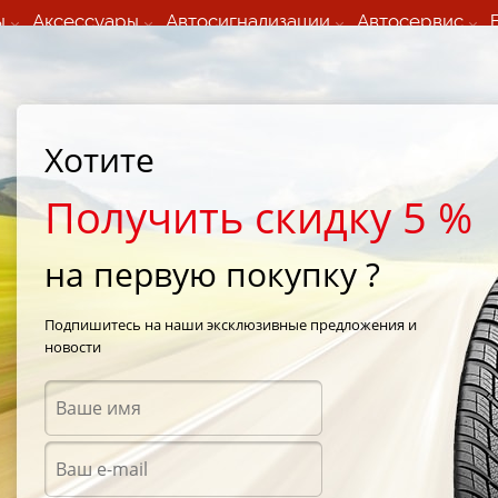
ы
Аксессуары
Автосигнализации
Автосервис
60 066 000
+373 60 608 000
ьный шиномонтаж 24/7
Автосервис в кишиневе
осуточно по всем
(Пн-Пт) с 9:00 - 19:00
Хотите
нам)
(Сб) 09:00-19:00
Strada Calea Basarabiei 44
Получить скидку 5 %
на первую покупку ?
ort 3
/
Michelin Pilot Sport 3 (PS3) 205/50 R17 89Y
Подпишитесь на наши эксклюзивные предложения и
новости
Летни