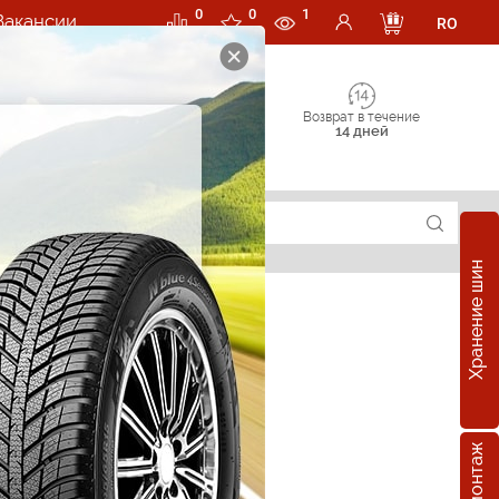
0
0
1
Вакансии
RO
Возврат в течение
14 дней
Хранение шин
е шины