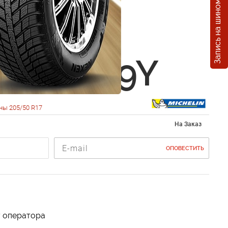
Запись на шиномонтаж
in Pilot
3 (PS3)
0 R17 89Y
ны 205/50 R17
На Заказ
ОПОВЕСТИТЬ
у оператора