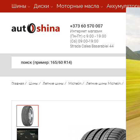
-
Шины
Диски
Моторные масла
Аккумулятор
+373 60 570 007
+373 
Интернет магазин
Мобил
(Пн-Пт) с 9:00 - 19:00
(кругл
(Сб) 09:00-19:00
регио
Strada Calea Basarabiei 44
поиск (примеp: 165/60 R14)
Главная
/
Шины
/
Летние шины
/
Michelin
/
Летние шины Michelin
/
Pilot Sp