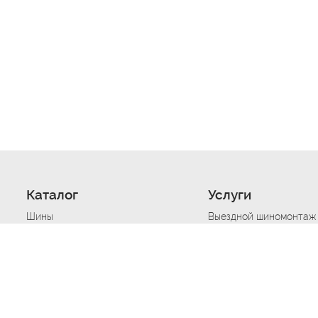
Каталог
Услуги
Шины
Выездной шиномонтаж
Диски
Хранение шин
Моторные масла
Сезонная смена шин
Аккумуляторы
Нарезка протектора ш
Аксессуары
Техпомощь при дтп
Автосигнализации
Техпомощь при застре
Подвоз топлива