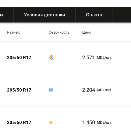
вы
Условия доставки
Оплата
Размер
Сезонность
Цена
2 571
205/50 R17
MDL/шт
2 204
205/50 R17
MDL/шт
1 450
205/50 R17
MDL/шт