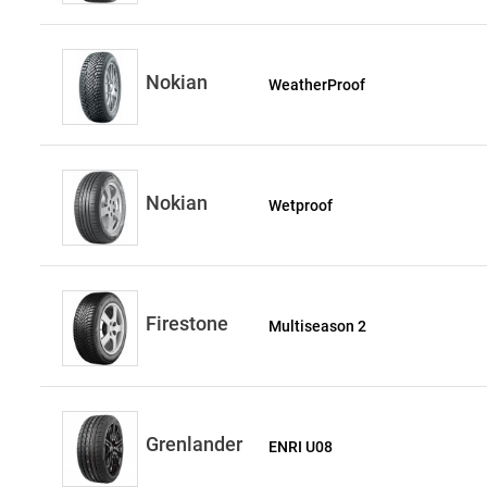
Nokian
WeatherProof
Nokian
Wetproof
Firestone
Multiseason 2
Grenlander
ENRI U08