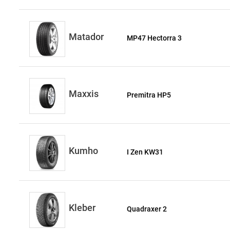
Matador
MP47 Hectorra 3
Maxxis
Premitra HP5
Kumho
I Zen KW31
Kleber
Quadraxer 2