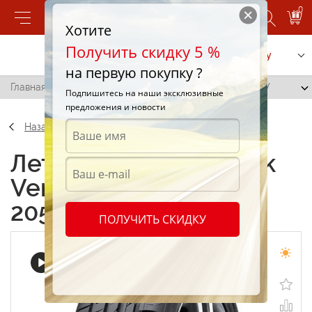
0
Хотите
Получить скидку 5 %
Позвонить
Заказать услугу
на первую покупку ?
Главная
/
Hankook Ventus Prime2 K115 205/50 R16 91W
Подпишитесь на наши эксклюзивные
предложения и новости
Назад
Летние шины Hankook
Ventus Prime2 K115
205/50 R16 91W
ПОЛУЧИТЬ СКИДКУ