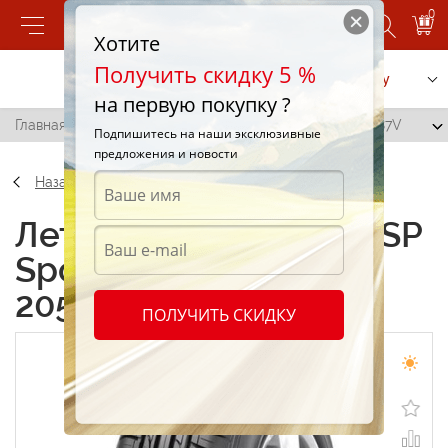
0
Хотите
Получить скидку 5 %
Позвонить
Заказать услугу
на первую покупку ?
Главная
/
Dunlop SP Sport FastResponse 205/50 R16 87V
Подпишитесь на наши эксклюзивные
предложения и новости
Назад
Летние шины Dunlop SP
Sport FastResponse
205/50 R16 87V
ПОЛУЧИТЬ СКИДКУ