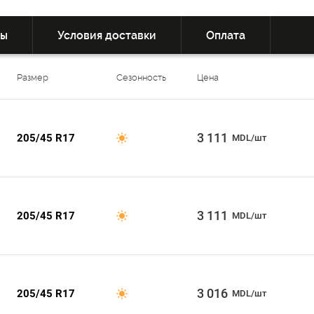
вы
Условия доставки
Оплата
Размер
Сезонность
Цена
3 111
205/45 R17
MDL/шт
3 111
205/45 R17
MDL/шт
3 016
205/45 R17
MDL/шт