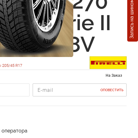
Запись на шиномонтаж
i Winter 270
ero Serie II
5 R17 88V
 205/45 R17
На Заказ
ОПОВЕСТИТЬ
у оператора