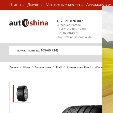
-
Шины
Диски
Моторные масла
Аккумулятор
+373 60 570 007
+373 
Интернет магазин
Мобил
(Пн-Пт) с 9:00 - 19:00
(кругл
(Сб) 09:00-19:00
регио
Strada Calea Basarabiei 44
поиск (примеp: 165/60 R14)
Главная
/
Шины
/
Зимние шины
/
Pirelli
/
Зимние шины Pirelli
/
Winter 270 So