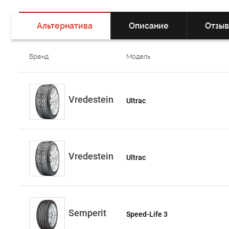
Альтернатива
Описание
Отзы
Бренд
Модель
Vredestein
Ultrac
Vredestein
Ultrac
Semperit
Speed-Life 3