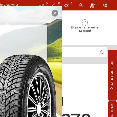
0
0
1
Вакансии
RO
Возврат в течение
14 дней
Хранение шин
е шины