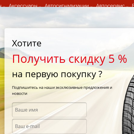
ы
Аксессуары
Автосигнализации
Автосервис
60 066 000
+373 60 608 000
ьный шиномонтаж 24/7
Автосервис в кишиневе
осуточно по всем
(Пн-Пт) с 9:00 - 19:00
Хотите
нам)
(Сб) 09:00-19:00
Strada Calea Basarabiei 44
Получить скидку 5 %
на первую покупку ?
ttoZero Serie II
/
Pirelli Winter 270 SottoZero Serie II 205/45 R17 88V
Подпишитесь на наши эксклюзивные предложения и
новости
Зимни