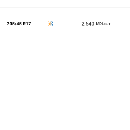
2 540
205/45 R17
MDL/шт