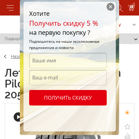
0
Хотите
Получить скидку 5 %
Позвонить
Заказать услугу
на первую покупку ?
Главная
/
Michelin Pilot Sport 3 (PS3) 205/45 R16 83V
Подпишитесь на наши эксклюзивные
предложения и новости
Назад
Летние шины Michelin
Pilot Sport 3 (PS3)
205/45 R16 83V
ПОЛУЧИТЬ СКИДКУ