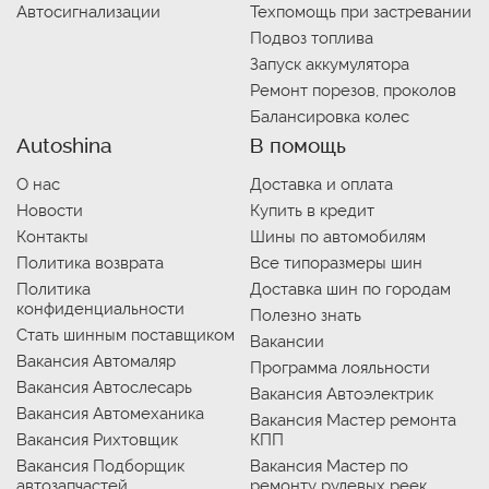
Автосигнализации
Техпомощь при застревании
Подвоз топлива
Запуск аккумулятора
Ремонт порезов, проколов
Балансировка колес
Autoshina
В помощь
О нас
Доставка и оплата
Новости
Купить в кредит
Контакты
Шины по автомобилям
Политика возврата
Все типоразмеры шин
Политика
Доставка шин по городам
конфиденциальности
Полезно знать
Стать шинным поставщиком
Вакансии
Вакансия Автомаляр
Программа лояльности
Вакансия Автослесарь
Вакансия Автоэлектрик
Вакансия Автомеханика
Вакансия Мастер ремонта
Вакансия Рихтовщик
КПП
Вакансия Подборщик
Вакансия Мастер по
автозапчастей
ремонту рулевых реек