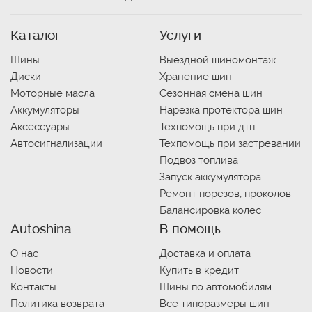
Каталог
Услуги
Шины
Выездной шиномонтаж
Диски
Хранение шин
Моторные масла
Сезонная смена шин
Аккумуляторы
Нарезка протектора шин
Аксессуары
Техпомощь при дтп
Автосигнализации
Техпомощь при застревании
Подвоз топлива
Запуск аккумулятора
Ремонт порезов, проколов
Балансировка колес
Autoshina
В помощь
О нас
Доставка и оплата
Новости
Купить в кредит
Контакты
Шины по автомобилям
Политика возврата
Все типоразмеры шин