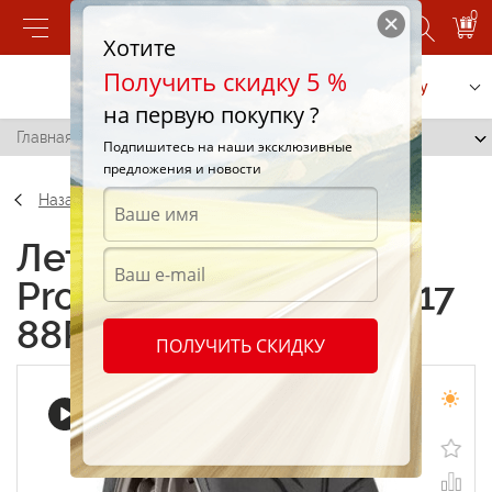
0
Хотите
Получить скидку 5 %
Позвонить
Заказать услугу
на первую покупку ?
Главная
/
Toyo Proxes R888 205/40 R17 88R
Подпишитесь на наши эксклюзивные
предложения и новости
Назад
Летние шины Toyo
Proxes R888 205/40 R17
88R
ПОЛУЧИТЬ СКИДКУ