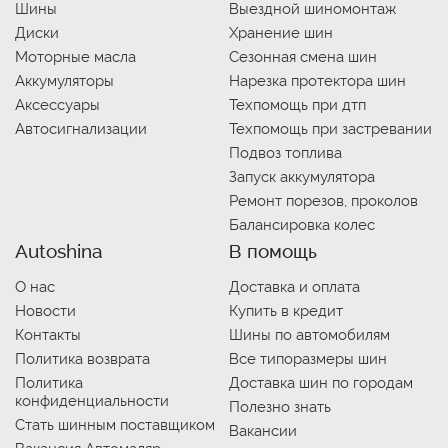
Шины
Выездной шиномонтаж
Диски
Хранение шин
Моторные масла
Сезонная смена шин
Аккумуляторы
Нарезка протектора шин
Аксессуары
Техпомощь при дтп
Автосигнализации
Техпомощь при застревании
Подвоз топлива
Запуск аккумулятора
Ремонт порезов, проколов
Балансировка колес
Autoshina
В помощь
О нас
Доставка и оплата
Новости
Купить в кредит
Контакты
Шины по автомобилям
Политика возврата
Все типоразмеры шин
Политика
Доставка шин по городам
конфиденциальности
Полезно знать
Стать шинным поставщиком
Вакансии