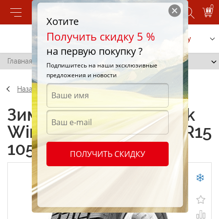
0
Хотите
Получить скидку 5 %
Позвонить
Заказать услугу
на первую покупку ?
Главная
/
Hankook Winter RW06 195/80 R15 105Q
Подпишитесь на наши эксклюзивные
предложения и новости
Назад
Зимние шины Hankook
Winter RW06 195/80 R15
105Q
ПОЛУЧИТЬ СКИДКУ