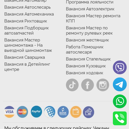
Вакансия Автомаляр
Программа лояльности
Вакансия Автослесарь
Вакансия Автоэлектрик
Вакансия Автомеханика
Вакансия Мастер ремонта
Вакансия Рихтовщик
КПП
Вакансия Подборщик
Вакансия Мастер по
автозапчастей
ремонту рулевых реек
Вакансия Мастер
Вакансия жестянщик
шиномонтажа - На
Работа Помощник
выездной шиномонтаж
автослесаря
Вакансия Сварщика
Вакансия Стапельщик
Вакансия в Детейлинг
Вакансия Кузовщик
центре
Вакансия ходовик
Мы обслуживаем в следующих районах: Чеканы,