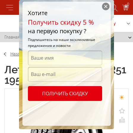
0
Хотите
Получить скидку 5 %
Позвонить
Заказать услугу
на первую покупку ?
Главная
/
Falken R51 195/70 R15 104R
Подпишитесь на наши эксклюзивные
предложения и новости
Назад
Летние шины Falken R51
195/70 R15 104R
ПОЛУЧИТЬ СКИДКУ