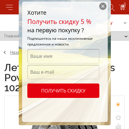
0
Хотите
Получить скидку 5 %
Позвонить
Заказать услугу
на первую покупку ?
Главная
/
Hercules Power CV 195/65 R16 102R
Подпишитесь на наши эксклюзивные
предложения и новости
Назад
Летние шины Hercules
Power CV 195/65 R16
102R
ПОЛУЧИТЬ СКИДКУ