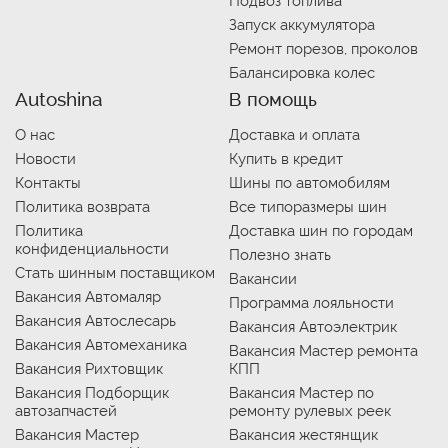
Подвоз топлива
Запуск аккумулятора
Ремонт порезов, проколов
Балансировка колес
Autoshina
В помощь
О нас
Доставка и оплата
Новости
Купить в кредит
Контакты
Шины по автомобилям
Политика возврата
Все типоразмеры шин
Политика
Доставка шин по городам
конфиденциальности
Полезно знать
Стать шинным поставщиком
Вакансии
Вакансия Автомаляр
Программа лояльности
Вакансия Автослесарь
Вакансия Автоэлектрик
Вакансия Автомеханика
Вакансия Мастер ремонта
Вакансия Рихтовщик
КПП
Вакансия Подборщик
Вакансия Мастер по
автозапчастей
ремонту рулевых реек
Вакансия Мастер
Вакансия жестянщик