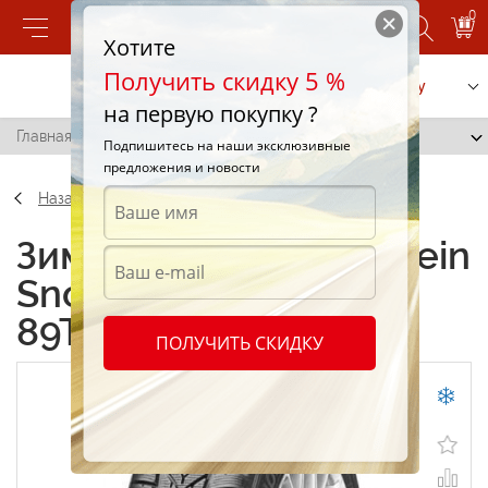
0
Хотите
Получить скидку 5 %
Позвонить
Заказать услугу
на первую покупку ?
Главная
/
Vredestein SnowTrac 195/65 R14 89T
Подпишитесь на наши эксклюзивные
предложения и новости
Назад
Зимние шины Vredestein
SnowTrac 195/65 R14
89T
ПОЛУЧИТЬ СКИДКУ