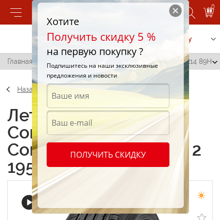
0
Хотите
Получить скидку 5 %
Позвонить
Заказать услугу
на первую покупку ?
Главная
/
Continental ContiPremiumContact 2 195/65 R14 89H
Подпишитесь на наши эксклюзивные
предложения и новости
Назад
Летние шины
Continental
ContiPremiumContact 2
ПОЛУЧИТЬ СКИДКУ
195/65 R14 89H