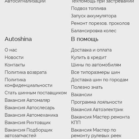
Автосигнализации
Техпомощь при застревании
Подвоз топлива
Запуск аккумулятора
Ремонт порезов, проколов
Балансировка колес
Autoshina
В помощь
О нас
Доставка и оплата
Новости
Купить в кредит
Контакты
Шины по автомобилям
Политика возврата
Все типоразмеры шин
Политика
Доставка шин по городам
конфиденциальности
Полезно знать
Стать шинным поставщиком
Вакансии
Вакансия Автомаляр
Программа лояльности
Вакансия Автослесарь
Вакансия Автоэлектрик
Вакансия Автомеханика
Вакансия Мастер ремонта
Вакансия Рихтовщик
КПП
Вакансия Подборщик
Вакансия Мастер по
автозапчастей
ремонту рулевых реек