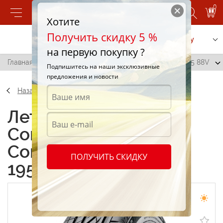
0
Хотите
Получить скидку 5 %
Позвонить
Заказать услугу
на первую покупку ?
Главная
/
Continental ContiPremiumContact 195/60 R15 88V
Подпишитесь на наши эксклюзивные
предложения и новости
Назад
Летние шины
Continental
ContiPremiumContact
ПОЛУЧИТЬ СКИДКУ
195/60 R15 88V