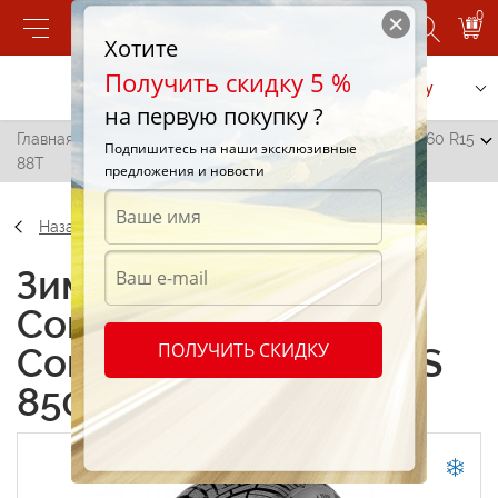
0
Хотите
Получить скидку 5 %
Позвонить
Заказать услугу
на первую покупку ?
Главная
/
Continental ContiWinterContact TS 850 195/60 R15
Подпишитесь на наши эксклюзивные
88T
предложения и новости
Назад
Зимние шины
Continental
ПОЛУЧИТЬ СКИДКУ
ContiWinterContact TS
850 195/60 R15 88T