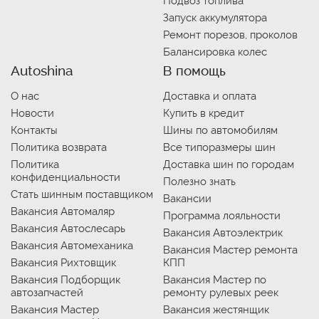
Подвоз топлива
Запуск аккумулятора
Ремонт порезов, проколов
Балансировка колес
Autoshina
В помощь
О нас
Доставка и оплата
Новости
Купить в кредит
Контакты
Шины по автомобилям
Политика возврата
Все типоразмеры шин
Политика
Доставка шин по городам
конфиденциальности
Полезно знать
Стать шинным поставщиком
Вакансии
Вакансия Автомаляр
Программа лояльности
Вакансия Автослесарь
Вакансия Автоэлектрик
Вакансия Автомеханика
Вакансия Мастер ремонта
Вакансия Рихтовщик
КПП
Вакансия Подборщик
Вакансия Мастер по
автозапчастей
ремонту рулевых реек
Вакансия Мастер
Вакансия жестянщик