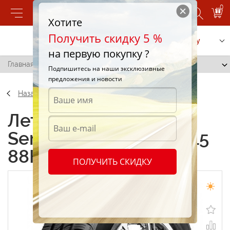
0
Хотите
Получить скидку 5 %
Позвонить
Заказать услугу
на первую покупку ?
Главная
/
Kumho Sense KR26 195/60 R15 88H
Подпишитесь на наши эксклюзивные
предложения и новости
Назад
Летние шины Kumho
Sense KR26 195/60 R15
88H
ПОЛУЧИТЬ СКИДКУ