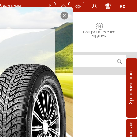
0
0
1
Вакансии
RO
Возврат в течение
14 дней
Хранение шин
е шины