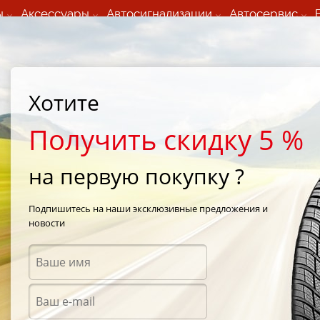
ы
Аксессуары
Автосигнализации
Автосервис
60 066 000
+373 60 608 000
ьный шиномонтаж 24/7
Автосервис в кишиневе
осуточно по всем
(Пн-Пт) с 9:00 - 19:00
Хотите
нам)
(Сб) 09:00-19:00
Strada Calea Basarabiei 44
Получить скидку 5 %
на первую покупку ?
ntiEcoContact EP
/
Continental ContiEcoContact EP 195/60 R15 88H
Подпишитесь на наши эксклюзивные предложения и
новости
Летни