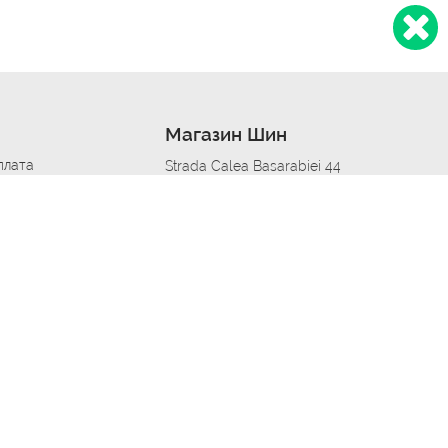
Магазин Шин
плата
Strada Calea Basarabiei 44
дит
Автосервис в кишиневе
омобилям
меры шин
Strada Calea Basarabiei 44
 по городам
ь
ояльности
Приложение Autoshina в твоем телефоне
дборщик автозапчастей
стер шиномонтажа -
 шиномонтаж
арщика
етейлинг центре
апельщик
зовщик