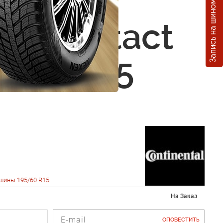
Запись на шиномонтаж
nental
EcoContact
5/60 R15
шины 195/60 R15
На Заказ
ОПОВЕСТИТЬ