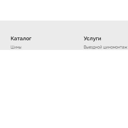
Каталог
Услуги
Шины
Выездной шиномонтаж
Диски
Хранение шин
Моторные масла
Сезонная смена шин
Аккумуляторы
Нарезка протектора ш
Аксессуары
Техпомощь при дтп
Автосигнализации
Техпомощь при застре
Подвоз топлива
Запуск аккумулятора
Ремонт порезов, проко
Балансировка колес