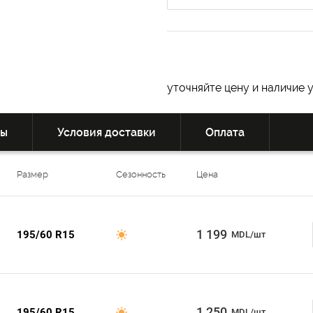
уточняйте цену и наличие 
вы
Условия доставки
Оплата
Размер
Сезонность
Цена
1 199
195/60 R15
MDL/шт
1 250
195/60 R15
MDL/шт