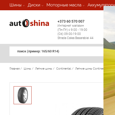
-
Шины
Диски
Моторные масла
Аккумулятор
+373 60 570 007
+373 
Интернет магазин
Мобил
(Пн-Пт) с 9:00 - 19:00
(кругл
(Сб) 09:00-19:00
регио
Strada Calea Basarabiei 44
поиск (примеp: 165/60 R14)
Главная
/
Шины
/
Летние шины
/
Continental
/
Летние шины Continental
/
Co