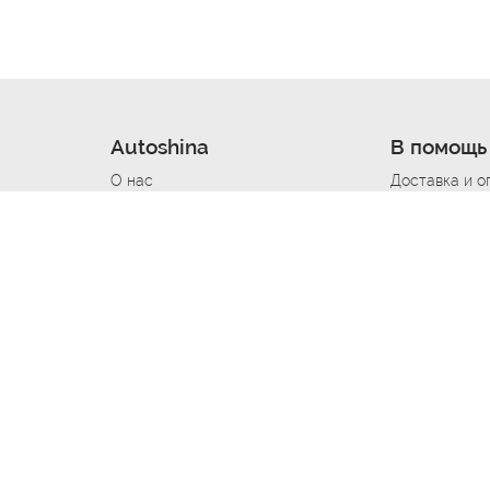
Autoshina
В помощь
О нас
Доставка и о
Новости
Купить в кре
Вакансии
Шины по авт
ин
Контакты
Все типораз
Политика возврата
Доставка шин
вании
Политика конфиденциальности
Полезно знат
Стать шинным поставщиком
Программа л
Вакансия Автомаляр
Вакансия По
лов
Вакансия Автослесарь
Вакансия Ма
На выездной
Вакансия Автомеханика
Вакансия Св
Вакансия Рихтовщик
Вакансия в Д
Вакансия Автоэлектрик
Вакансия Ст
Вакансия Мастер ремонта КПП
Вакансия Ку