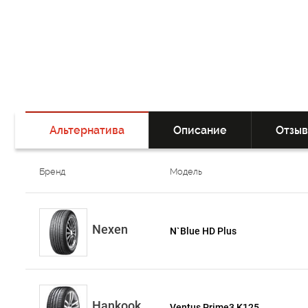
Альтернатива
Описание
Отзы
Бренд
Модель
Nexen
N`Blue HD Plus
Hankook
Ventus Prime3 K125