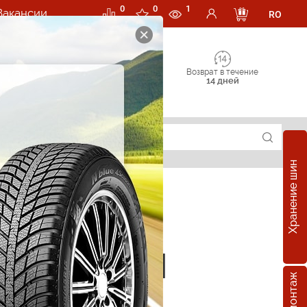
0
0
1
Вакансии
RO
Возврат в течение
14 дней
Хранение шин
е шины