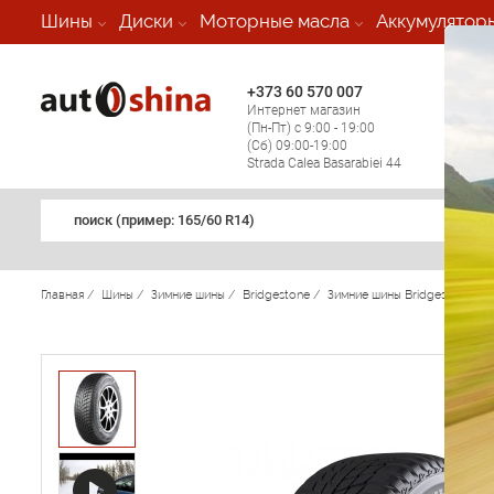
-
Шины
Диски
Моторные масла
Аккумулятор
+373 60 570 007
+373 
Интернет магазин
Мобил
(Пн-Пт) с 9:00 - 19:00
(кругл
(Сб) 09:00-19:00
регио
Strada Calea Basarabiei 44
поиск (примеp: 165/60 R14)
Главная
/
Шины
/
Зимние шины
/
Bridgestone
/
Зимние шины Bridgestone
/