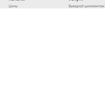
Шины
Выездной шиномонтаж
Диски
Хранение шин
Моторные масла
Сезонная смена шин
Аккумуляторы
Нарезка протектора ш
Аксессуары
Техпомощь при дтп
Автосигнализации
Техпомощь при застре
Подвоз топлива
Запуск аккумулятора
Ремонт порезов, проко
Балансировка колес