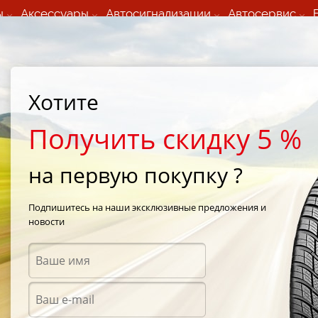
ы
Аксессуары
Автосигнализации
Автосервис
60 066 000
+373 60 608 000
ьный шиномонтаж 24/7
Автосервис в кишиневе
осуточно по всем
(Пн-Пт) с 9:00 - 19:00
Хотите
нам)
(Сб) 09:00-19:00
Strada Calea Basarabiei 44
Получить скидку 5 %
на первую покупку ?
Blizzak LM001
/
Bridgestone Blizzak LM001 195/60 R15 88H
Подпишитесь на наши эксклюзивные предложения и
новости
Зимни