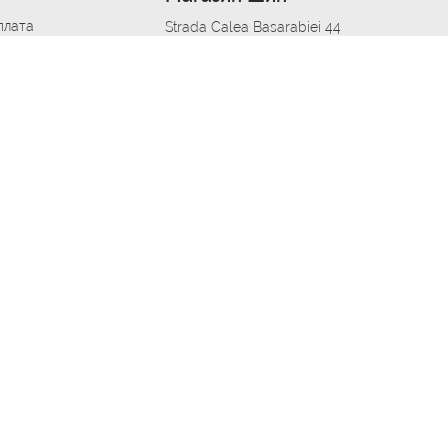
плата
Strada Calea Basarabiei 44
дит
Автосервис в кишиневе
омобилям
меры шин
Strada Calea Basarabiei 44
 по городам
ь
ояльности
Приложение Autoshina в твоем телефоне
дборщик автозапчастей
стер шиномонтажа -
 шиномонтаж
арщика
етейлинг центре
апельщик
зовщик
овик