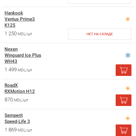
Hankook
Ventus Prime3
K125
1 250
MDL/шт
НЕТ НА СКЛАДЕ
Nexen
Winguard Ice Plus
WH43
1 499
MDL/шт
RoadX
RXMotion H12
870
MDL/шт
Semperit
Speed-Life 3
1 869
MDL/шт