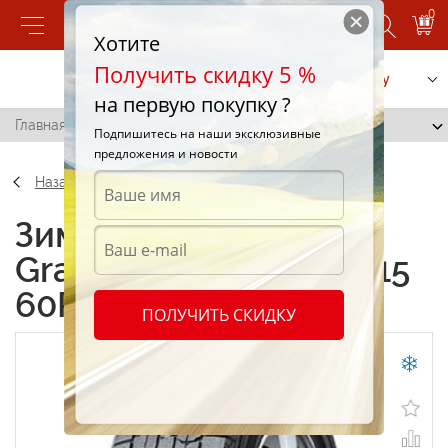
0
Хотите
Получить скидку 5 %
Позвонить
Заказать услугу
на первую покупку ?
Главная
/
Dunlop Graspic DS3 195/60 R15 60R
Подпишитесь на наши эксклюзивные
предложения и новости
Назад
Зимние шины Dunlop
Graspic DS3 195/60 R15
60R
ПОЛУЧИТЬ СКИДКУ