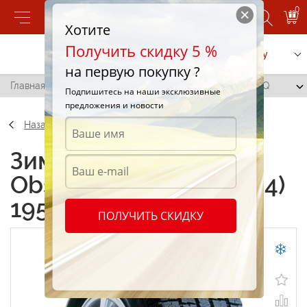
0
Хотите
Получить скидку 5 %
Позвонить
Заказать услугу
на первую покупку ?
Главная
/
Toyo Observe Garit G4 (GRG4) 195/60 R14 86Q
Подпишитесь на наши эксклюзивные
предложения и новости
Назад
Зимние шины Toyo
Observe Garit G4 (GRG4)
195/60 R14 86Q
ПОЛУЧИТЬ СКИДКУ