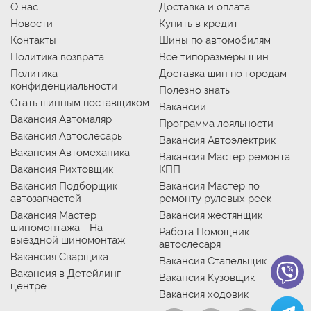
О нас
Доставка и оплата
Новости
Купить в кредит
Контакты
Шины по автомобилям
Политика возврата
Все типоразмеры шин
Политика
Доставка шин по городам
конфиденциальности
Полезно знать
Стать шинным поставщиком
Вакансии
Вакансия Автомаляр
Программа лояльности
Вакансия Автослесарь
Вакансия Автоэлектрик
Вакансия Автомеханика
Вакансия Мастер ремонта
Вакансия Рихтовщик
КПП
Вакансия Подборщик
Вакансия Мастер по
автозапчастей
ремонту рулевых реек
Вакансия Мастер
Вакансия жестянщик
шиномонтажа - На
Работа Помощник
выездной шиномонтаж
автослесаря
Вакансия Сварщика
Вакансия Стапельщик
Вакансия в Детейлинг
Вакансия Кузовщик
центре
Вакансия ходовик