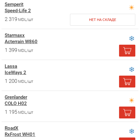
Semperit
Speed-Life 2
2 319
MDL/шт
НЕТ НА СКЛАДЕ
Starmaxx
Acterrain W860
1 399
MDL/шт
Lassa
IceWays 2
1 200
MDL/шт
Grenlander
COLO H02
1 195
MDL/шт
RoadX
RxFrost WH01