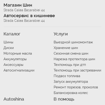
Магазин Шин
Strada Calea Basarabiei 44
Автосервис в кишиневе
Strada Calea Basarabiei 44
Каталог
Услуги
Шины
Выездной шиномонтаж
Диски
Хранение шин
Моторные масла
Сезонная смена шин
Аккумуляторы
Нарезка протектора шин
Аксессуары
Техпомощь при дтп
Автосигнализации
Техпомощь при застревании
Подвоз топлива
Запуск аккумулятора
Ремонт порезов, проколов
Балансировка колес
Autoshina
В помощь