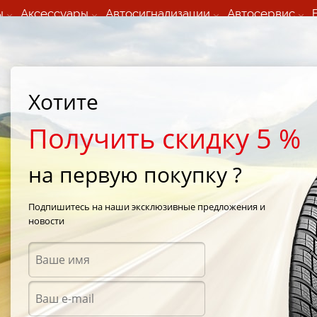
ы
Аксессуары
Автосигнализации
Автосервис
60 066 000
+373 60 608 000
ьный шиномонтаж 24/7
Автосервис в кишиневе
осуточно по всем
(Пн-Пт) с 9:00 - 19:00
Хотите
нам)
(Сб) 09:00-19:00
Strada Calea Basarabiei 44
Получить скидку 5 %
на первую покупку ?
o K415
/
Hankook Optimo K415 195/50 R16 84H
Подпишитесь на наши эксклюзивные предложения и
новости
Летни