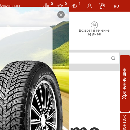
0
0
1
Вакансии
RO
Возврат в течение
14 дней
Хранение шин
е шины