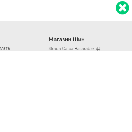
Магазин Шин
плата
Strada Calea Basarabiei 44
дит
Автосервис в кишиневе
омобилям
меры шин
Strada Calea Basarabiei 44
 по городам
ь
ояльности
Приложение Autoshina в твоем телефоне
дборщик автозапчастей
стер шиномонтажа -
 шиномонтаж
арщика
етейлинг центре
апельщик
зовщик