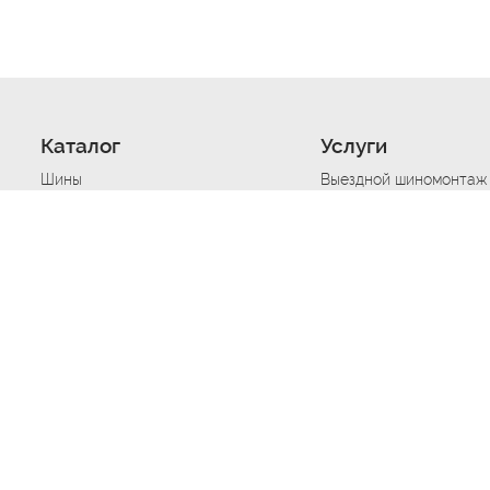
Каталог
Услуги
Шины
Выездной шиномонтаж
Диски
Хранение шин
Моторные масла
Сезонная смена шин
Аккумуляторы
Нарезка протектора ш
Аксессуары
Техпомощь при дтп
Автосигнализации
Техпомощь при застре
Подвоз топлива
Запуск аккумулятора
Ремонт порезов, проко
Балансировка колес