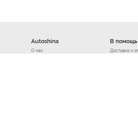
Autoshina
В помощь
О нас
Доставка и о
Новости
Купить в кре
Вакансии
Шины по авт
ин
Контакты
Все типораз
Политика возврата
Доставка шин
вании
Политика конфиденциальности
Полезно знат
Стать шинным поставщиком
Программа л
Вакансия Автомаляр
Вакансия По
лов
Вакансия Автослесарь
Вакансия Ма
На выездной
Вакансия Автомеханика
Вакансия Св
Вакансия Рихтовщик
Вакансия в Д
Вакансия Автоэлектрик
Вакансия Ст
Вакансия Мастер ремонта КПП
Вакансия Ку