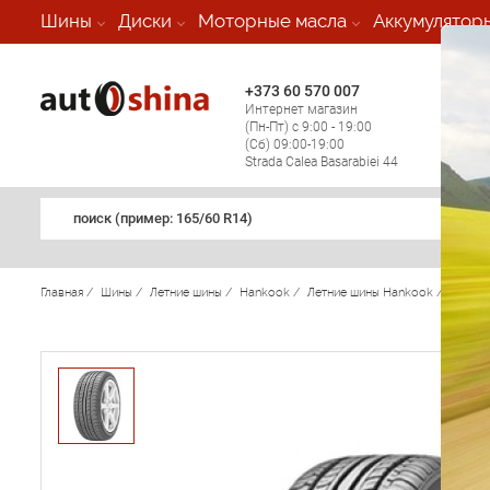
-
Шины
Диски
Моторные масла
Аккумулятор
+373 60 570 007
+373 
Интернет магазин
Мобил
(Пн-Пт) с 9:00 - 19:00
(кругл
(Сб) 09:00-19:00
регио
Strada Calea Basarabiei 44
поиск (примеp: 165/60 R14)
Главная
/
Шины
/
Летние шины
/
Hankook
/
Летние шины Hankook
/
Optim