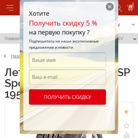
0
Хотите
Получить скидку 5 %
Позвонить
Заказать услугу
на первую покупку ?
Главная
/
Dunlop SP Sport FastResponse 195/50 R15 82V
Подпишитесь на наши эксклюзивные
предложения и новости
Назад
Летние шины Dunlop SP
Sport FastResponse
195/50 R15 82V
ПОЛУЧИТЬ СКИДКУ