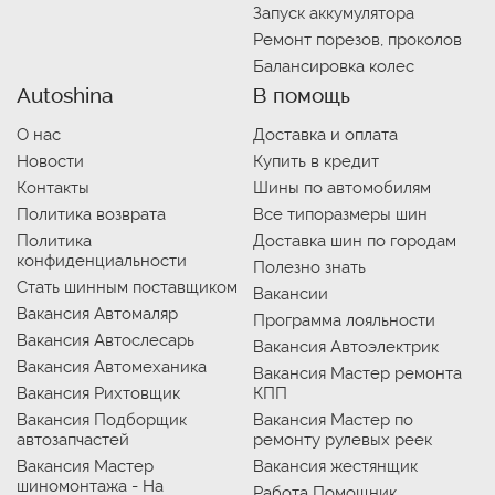
Запуск аккумулятора
Ремонт порезов, проколов
Балансировка колес
Autoshina
В помощь
О нас
Доставка и оплата
Новости
Купить в кредит
Контакты
Шины по автомобилям
Политика возврата
Все типоразмеры шин
Политика
Доставка шин по городам
конфиденциальности
Полезно знать
Стать шинным поставщиком
Вакансии
Вакансия Автомаляр
Программа лояльности
Вакансия Автослесарь
Вакансия Автоэлектрик
Вакансия Автомеханика
Вакансия Мастер ремонта
Вакансия Рихтовщик
КПП
Вакансия Подборщик
Вакансия Мастер по
автозапчастей
ремонту рулевых реек
Вакансия Мастер
Вакансия жестянщик
шиномонтажа - На
Работа Помощник