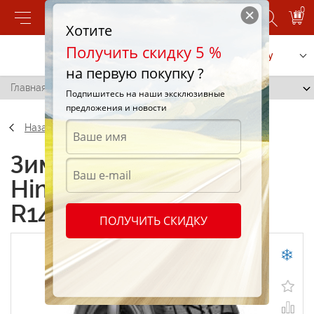
0
Хотите
Получить скидку 5 %
Позвонить
Заказать услугу
на первую покупку ?
Главная
/
Federal Himalaya WS2 185/70 R14 92T
Подпишитесь на наши эксклюзивные
предложения и новости
Назад
Зимние шины Federal
Himalaya WS2 185/70
R14 92T
ПОЛУЧИТЬ СКИДКУ