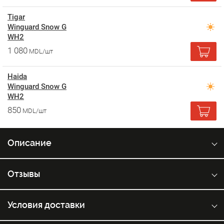
Tigar
Winguard Snow G
WH2
1 080
MDL/шт
Haida
Winguard Snow G
WH2
850
MDL/шт
Описание
Отзывы
Условия доставки