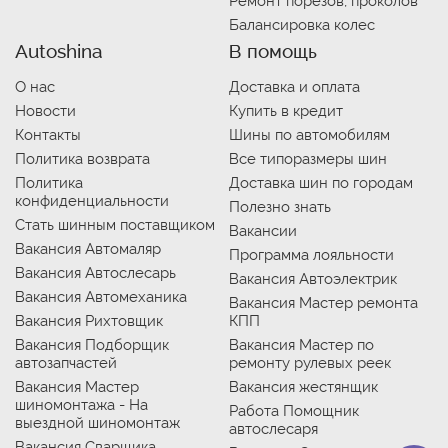
Ремонт порезов, проколов
Балансировка колес
Autoshina
В помощь
О нас
Доставка и оплата
Новости
Купить в кредит
Контакты
Шины по автомобилям
Политика возврата
Все типоразмеры шин
Политика
Доставка шин по городам
конфиденциальности
Полезно знать
Стать шинным поставщиком
Вакансии
Вакансия Автомаляр
Программа лояльности
Вакансия Автослесарь
Вакансия Автоэлектрик
Вакансия Автомеханика
Вакансия Мастер ремонта
Вакансия Рихтовщик
КПП
Вакансия Подборщик
Вакансия Мастер по
автозапчастей
ремонту рулевых реек
Вакансия Мастер
Вакансия жестянщик
шиномонтажа - На
Работа Помощник
выездной шиномонтаж
автослесаря
Вакансия Сварщика