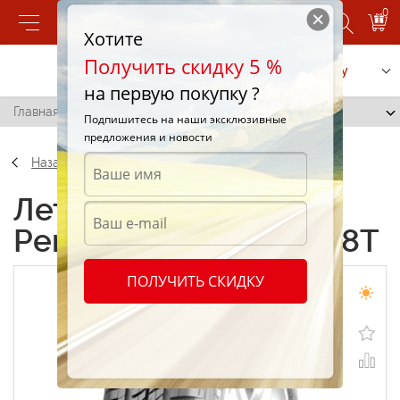
0
Хотите
Получить скидку 5 %
Позвонить
Заказать услугу
на первую покупку ?
Главная
/
Sava Perfecta 185/70 R14 88T
Подпишитесь на наши эксклюзивные
предложения и новости
Назад
Летние шины Sava
Perfecta 185/70 R14 88T
ПОЛУЧИТЬ СКИДКУ