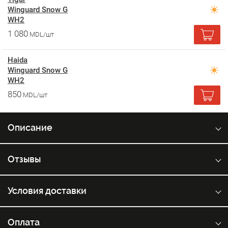
Winguard Snow G
WH2
1 080
MDL/шт
Haida
Winguard Snow G
WH2
850
MDL/шт
Описание
Отзывы
Условия доставки
Оплата