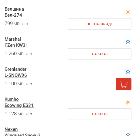
Белшина
Бел-274
799
MDL/шт
НЕТ НА СКЛАДЕ
Marshal
I`Zen KW31
1 260
MDL/шт
НА ЗАКАЗ
Grenlander
L-SNOW96
1 100
MDL/шт
Kumho
Ecowing ES31
1 128
MDL/шт
НА ЗАКАЗ
Nexen
Winguard Snow G