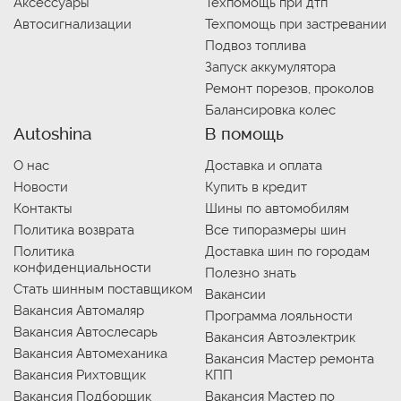
Аксессуары
Техпомощь при дтп
Автосигнализации
Техпомощь при застревании
Подвоз топлива
Запуск аккумулятора
Ремонт порезов, проколов
Балансировка колес
Autoshina
В помощь
О нас
Доставка и оплата
Новости
Купить в кредит
Контакты
Шины по автомобилям
Политика возврата
Все типоразмеры шин
Политика
Доставка шин по городам
конфиденциальности
Полезно знать
Стать шинным поставщиком
Вакансии
Вакансия Автомаляр
Программа лояльности
Вакансия Автослесарь
Вакансия Автоэлектрик
Вакансия Автомеханика
Вакансия Мастер ремонта
Вакансия Рихтовщик
КПП
Вакансия Подборщик
Вакансия Мастер по