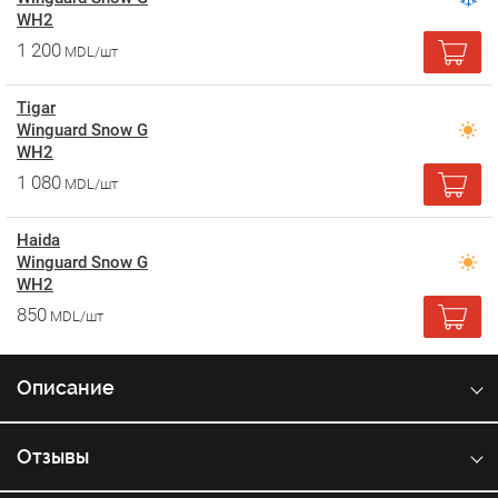
WH2
1 200
MDL/шт
Tigar
Winguard Snow G
WH2
1 080
MDL/шт
Haida
Winguard Snow G
WH2
850
MDL/шт
Описание
Отзывы