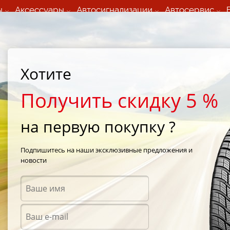
ы
Аксессуары
Автосигнализации
Автосервис
60 066 000
+373 60 608 000
ьный шиномонтаж 24/7
Автосервис в кишиневе
осуточно по всем
(Пн-Пт) с 9:00 - 19:00
Хотите
нам)
(Сб) 09:00-19:00
Strada Calea Basarabiei 44
Получить скидку 5 %
на первую покупку ?
wTrac 3
/
Vredestein SnowTrac 3 185/65 R15 88T
Подпишитесь на наши эксклюзивные предложения и
новости
Зимни