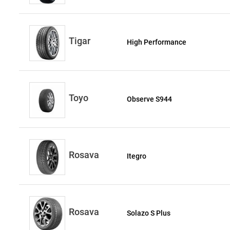
Tigar
High Performance
Toyo
Observe S944
Rosava
Itegro
Rosava
Solazo S Plus