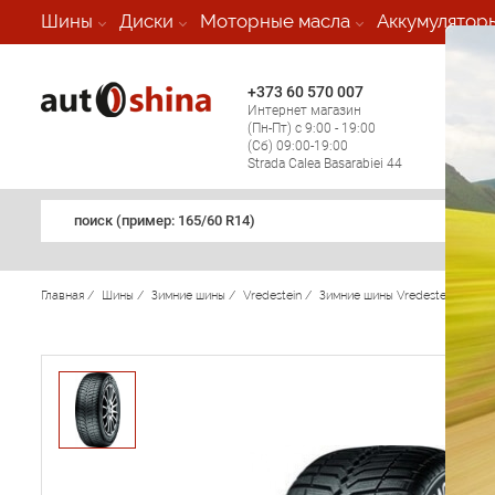
-
Шины
Диски
Моторные масла
Аккумулятор
+373 60 570 007
+373 
Интернет магазин
Мобил
(Пн-Пт) с 9:00 - 19:00
(кругл
(Сб) 09:00-19:00
регио
Strada Calea Basarabiei 44
поиск (примеp: 165/60 R14)
Главная
/
Шины
/
Зимние шины
/
Vredestein
/
Зимние шины Vredestein
/
Sno