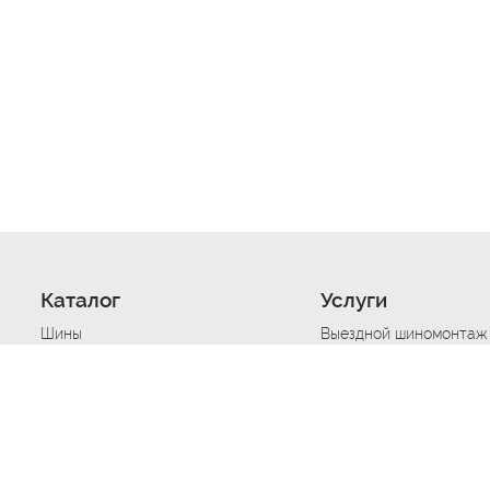
Каталог
Услуги
Шины
Выездной шиномонтаж
Диски
Хранение шин
Моторные масла
Сезонная смена шин
Аккумуляторы
Нарезка протектора ш
Аксессуары
Техпомощь при дтп
Автосигнализации
Техпомощь при застре
Подвоз топлива