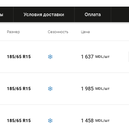
вы
Условия доставки
Оплата
Размер
Сезонность
Цена
1 637
185/65 R15
MDL/шт
1 985
185/65 R15
MDL/шт
1 458
185/65 R15
MDL/шт