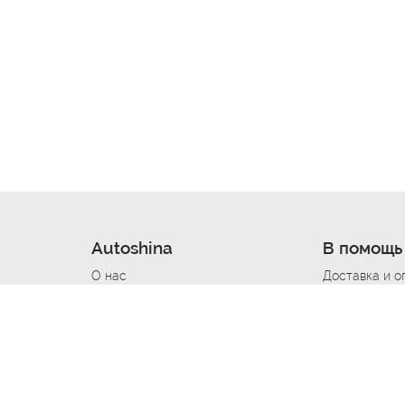
Autoshina
В помощь
О нас
Доставка и о
Новости
Купить в кре
Вакансии
Шины по авт
ин
Контакты
Все типораз
Политика возврата
Доставка шин
вании
Политика конфиденциальности
Полезно знат
Стать шинным поставщиком
Программа л