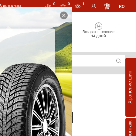
0
0
1
Вакансии
RO
Возврат в течение
14 дней
Хранение шин
е шины