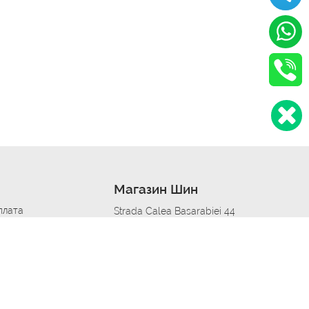
Магазин Шин
плата
Strada Calea Basarabiei 44
дит
Автосервис в кишиневе
омобилям
меры шин
Strada Calea Basarabiei 44
 по городам
ь
ояльности